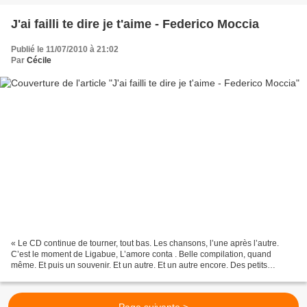
J'ai failli te dire je t'aime - Federico Moccia
Publié le 11/07/2010 à 21:02
Par
Cécile
« Le CD continue de tourner, tout bas. Les chansons, l’une après l’autre.
C’est le moment de Ligabue, L’amore conta . Belle compilation, quand
même. Et puis un souvenir. Et un autre. Et un autre encore. Des petits
flashes. D’amour. Des saveurs, des parfums,...