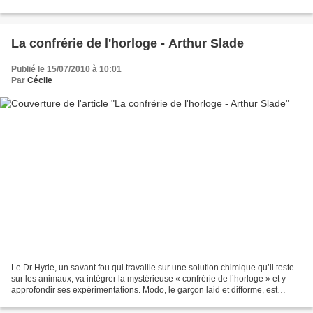
bloggeuse révoltée, n’entend...
La confrérie de l'horloge - Arthur Slade
Publié le 15/07/2010 à 10:01
Par
Cécile
Le Dr Hyde, un savant fou qui travaille sur une solution chimique qu’il teste
sur les animaux, va intégrer la mystérieuse « confrérie de l’horloge » et y
approfondir ses expérimentations. Modo, le garçon laid et difforme, est
acheté à un an par Mr Socrate...