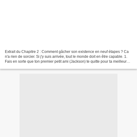
Extrait du Chapitre 2 : Comment gâcher son existence en neuf étapes ? Ca
n'a rien de sorcier. Si j'y suis arrivée, tout le monde doit en être capable. 1.
Fais en sorte que ton premier petit ami (Jackson) te quitte pour ta meilleure
amie (Kim). 2. A l'occasion,...