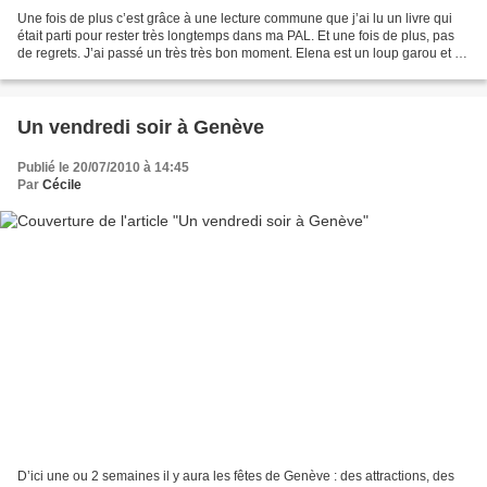
Une fois de plus c’est grâce à une lecture commune que j’ai lu un livre qui
était parti pour rester très longtemps dans ma PAL. Et une fois de plus, pas
de regrets. J’ai passé un très très bon moment. Elena est un loup garou et la
seule femelle de son...
Un vendredi soir à Genève
Publié le 20/07/2010 à 14:45
Par
Cécile
D’ici une ou 2 semaines il y aura les fêtes de Genève : des attractions, des