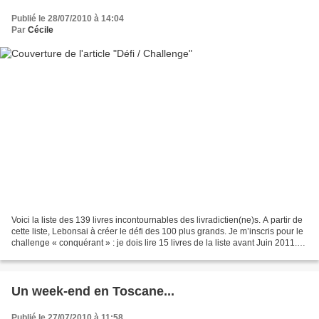
Publié le 28/07/2010 à 14:04
Par
Cécile
Voici la liste des 139 livres incontournables des livradictien(ne)s. A partir de
cette liste, Lebonsai à créer le défi des 100 plus grands. Je m’inscris pour le
challenge « conquérant » : je dois lire 15 livres de la liste avant Juin 2011.
En rose, ceux...
Un week-end en Toscane...
Publié le 27/07/2010 à 11:58