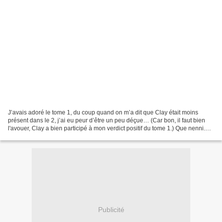
J’avais adoré le tome 1, du coup quand on m’a dit que Clay était moins
présent dans le 2, j’ai eu peur d’être un peu déçue… (Car bon, il faut bien
l'avouer, Clay a bien participé à mon verdict positif du tome 1.) Que nenni.
Ce tome est aussi bien que...
Publicité