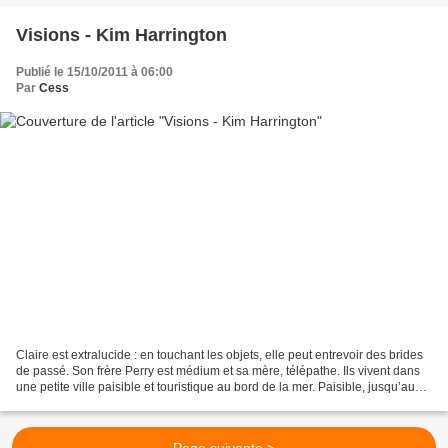
Visions - Kim Harrington
Publié le 15/10/2011 à 06:00
Par
Cess
Claire est extralucide : en touchant les objets, elle peut entrevoir des brides
de passé. Son frère Perry est médium et sa mère, télépathe. Ils vivent dans
une petite ville paisible et touristique au bord de la mer. Paisible, jusqu’au
jour où une jeune...