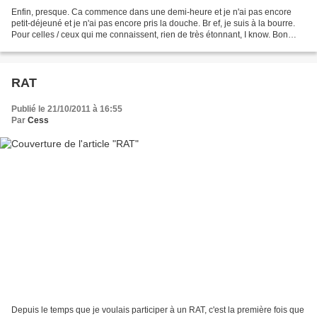
Enfin, presque. Ca commence dans une demi-heure et je n'ai pas encore
petit-déjeuné et je n'ai pas encore pris la douche. Br ef, je suis à la bourre.
Pour celles / ceux qui me connaissent, rien de très étonnant, I know. Bon
alors, que dire ? Je vais tâcher...
RAT
Publié le 21/10/2011 à 16:55
Par
Cess
Depuis le temps que je voulais participer à un RAT, c'est la première fois que