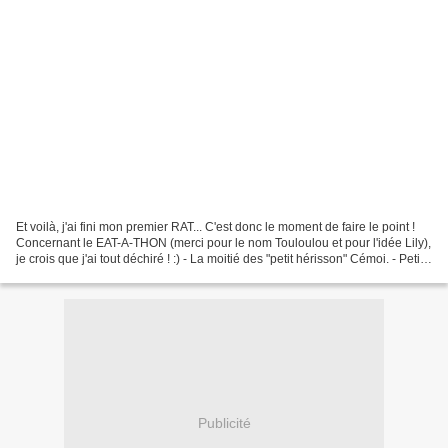
Et voilà, j'ai fini mon premier RAT... C'est donc le moment de faire le point !
Concernant le EAT-A-THON (merci pour le nom Touloulou et pour l'idée Lily),
je crois que j'ai tout déchiré ! :) - La moitié des "petit hérisson" Cémoi. - Petit
paquet de chips...
Publicité