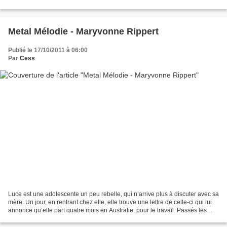
Si j’ai eu peur, après quelques...
Metal Mélodie - Maryvonne Rippert
Publié le 17/10/2011 à 06:00
Par
Cess
Luce est une adolescente un peu rebelle, qui n’arrive plus à discuter avec sa
mère. Un jour, en rentrant chez elle, elle trouve une lettre de celle-ci qui lui
annonce qu’elle part quatre mois en Australie, pour le travail. Passés les
premiers moments...