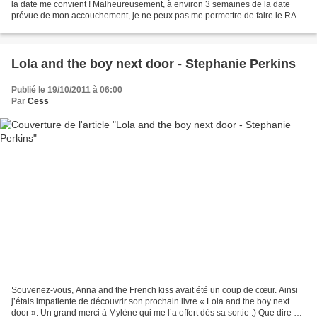
la date me convient ! Malheureusement, à environ 3 semaines de la date
prévue de mon accouchement, je ne peux pas me permettre de faire le RAT
24h (non pas que je risque d'accoucher,...
Lola and the boy next door - Stephanie Perkins
Publié le 19/10/2011 à 06:00
Par
Cess
Souvenez-vous, Anna and the French kiss avait été un coup de cœur. Ainsi
j’étais impatiente de découvrir son prochain livre « Lola and the boy next
door ». Un grand merci à Mylène qui me l’a offert dès sa sortie :) Que dire ?