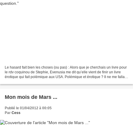
Le hasard fait bien les choses (ou pas) : Alors que je cherchais un livre pour
le rdv coquinou de Stephie, Evenusia me dit qu’elle vient de finir un livre
érotique qui fait polémique aux USA. Polémique et érotique ? Il ne me fallait
pas plus de mots en...
Mon mois de Mars ...
Publié le 01/04/2012 à 00:05
Par
Cess