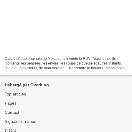
D’après l'idée originale de Moka qui a inventé le RDV : Voici les petits
moments, les pensées, les envies, les coups de gueule et autres instants,
seule ou à plusieurs, de mon mois de ... Reprendre le boulot / Laisser Solal
à la nounou / Lire une tonne...
Hébergé par Overblog
Top articles
Pages
Contact
Signaler un abus
C.G.U.