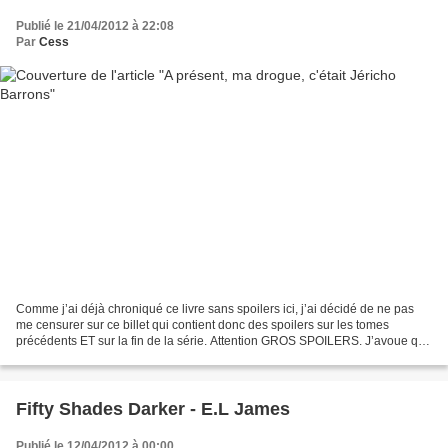
Publié le 21/04/2012 à 22:08
Par
Cess
Comme j’ai déjà chroniqué ce livre sans spoilers ici, j’ai décidé de ne pas
me censurer sur ce billet qui contient donc des spoilers sur les tomes
précédents ET sur la fin de la série. Attention GROS SPOILERS. J’avoue que
je ne sais pas par où commencer...
Fifty Shades Darker - E.L James
Publié le 12/04/2012 à 00:00