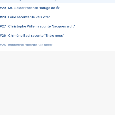
#29 : MC Solaar raconte "Bouge de là"
28 : Lorie raconte "Je vais vite"
#27 : Christophe Willem raconte "Jacques a dit"
#26 : Chimène Badi raconte "Entre nous"
#25 : Indochine raconte "3e sexe"
#24 : Zaho raconte "C'est chelou"
#23 : Patrick Bruel raconte "Au café des délices"
#22 : Kyo raconte "Le chemin"
#21 : Nolwenn Leroy raconte "Cassé"
#20 : Patrick Hernandez raconte "Born to be alive"
#19 : Lorie raconte "Près de moi"
#18 : Michael Jones raconte "A nos actes manqués" (avec Jean-Jacque