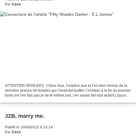
Par
Cess
ATTENTION SPOILERS. Chère Ana, J’espère que tu t’es bien remise de la
dernière séance de fessées qui t’avait fait quitter Christian à la fin du premier
tome (ne t'en fais pas je ne te blâme pas, j’en aurais fait tout autant.) (quoi
que je l’aurais peut-être...
JZB, marry me.
Publié le 10/04/2012 à 10:14
Par
Cess