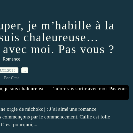
per, je m’habille à la
e suis chaleureuse…
r avec moi. Pas vous ?
Romance
4.05.2013
…
Par Cess
une orgie de michoko) : J’ai aimé une romance
is commençons par le commencement. Callie est folle
C’est pourquoi,...