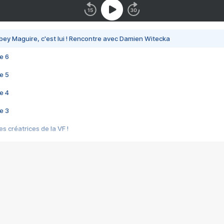
bey Maguire, c'est lui ! Rencontre avec Damien Witecka
e 6
e 5
e 4
e 3
s créatrices de la VF !
e 2
e 1
e Mektoub My Love arrive enfin ! Rencontre avec Shaïn Boumedine et Sal
i : après Toni en famille
elle réalise le bouleversant Dites lui que je l'aime