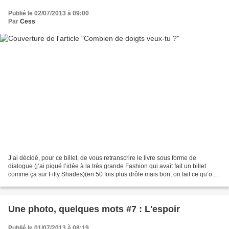
Publié le 02/07/2013 à 09:00
Par
Cess
J’ai décidé, pour ce billet, de vous retranscrire le livre sous forme de
dialogue (j’ai piqué l’idée à la très grande Fashion qui avait fait un billet
comme ça sur Fifty Shades)(en 50 fois plus drôle mais bon, on fait ce qu’on
peut avec ce qu’on a)(Déjà...
Une photo, quelques mots #7 : L'espoir
Publié le 01/07/2013 à 08:19