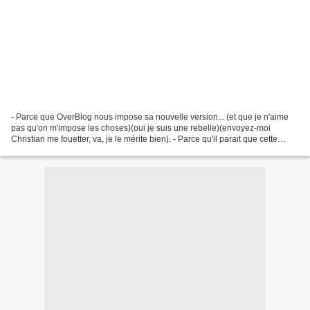
- Parce que OverBlog nous impose sa nouvelle version... (et que je n'aime
pas qu'on m'impose les choses)(oui je suis une rebelle)(envoyez-moi
Christian me fouetter, va, je le mérite bien). - Parce qu'il parait que cette
nouvelle version est très compliquée....