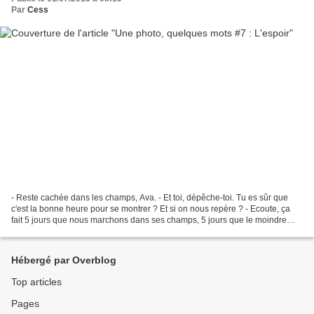
Par
Cess
- Reste cachée dans les champs, Ava. - Et toi, dépêche-toi. Tu es sûr que
c'est la bonne heure pour se montrer ? Et si on nous repère ? - Ecoute, ça
fait 5 jours que nous marchons dans ses champs, 5 jours que le moindre
bruit nous fait peur, 5 jours que...
Hébergé par Overblog
Top articles
Pages