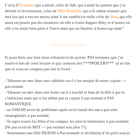
L’avis d’
Evenusia
qui a adoré, celui de Sab, qui a aimé les parties que j’ai
détesté et inversement, celui de
Mlle Pointillés
qui a le même ressenti que
moi (ou qui a encore moins aimé il me semble) et enfin celui de
Simi
, qui elle
aussi est passée par des moments où elle a voulu frapper Abby et d’autres où
elle s’en serait bien prise à Travis mais qui en finalité, à beaucoup aimé !
****************
Et pour finir, une liste
(non exhaustive)
de points PAS normaux que j’ai
soulevé lors de cette lecture et qui contient des ***SPOILERS*** (à ne lire
que si vous ne comptez pas lire le livre) :
- Tabasser un mec dans une cafétéria car il s’est moqué de notre copine –>
pas normal.
- Tabasser un mec dans une boite car il a touché le bras de la fille à qui tu
t’intéresses mais qui n’est même pas ta copine
à
pas normal et PAS
ROMANTIQUE.
- ne JAMAIS avoir de problèmes après avoir laissé des mecs par terre
ensanglantés
à
pas normal.
- Se taper toutes les filles d’un campus, les jeter le lendemain
à
pas normale
(Ne pas avoir de MST –> pas normal non plus !!!).
- Surnommer une fille PIGEON
à
Pas normale et révélateur d’un petit soucis