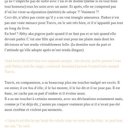
ça ne l’empêche pas de sortir avec l’un et de dormir (même si en tout bien
tout honneur) tous les soirs avec un autre. Et après, elle ne comprend pas
d’où lui vient sa réputation (méritée) de salope ?! Vraiment ?!
Ceci dit, n’allez pas croire qu’il y a un vrai triangle amoureux. Parker n’est
pas une vraie menace pour Travis, on le sait très bien, et il n’apparaît pas tout
au long du livre.
En bref ? Abby aka pigeon parle quand il ne faut pas et se tait quand elle
devrait parler. C’est une fille qui avait tout pour me plaire mais dont les
décisions m’ont rendu véritablement folle. (la dernière nuit du pari et
l’attitude qu’elle adopte après m’ont rendu dingue).
I had been divided into two separate people ; the docile, polite person I was
with Parker, and the angry, confused, frustrated person I turned into around
Travis.
Travis, en comparaison, a su beaucoup plus me toucher malgré ses excès. Il
est entier, il est fou d’elle, il le lui montre, il le lui dit et il ne joue pas. Il est
franc, ne cache pas sa part d’ombre et il évolue aussi.
Il a su me toucher à certains moments, avec ses déclarations notamment mais,
comme je l’ai déjà dit, j’aurais pu craquer vraiment plus si il n’avait pas été
aussi extrême et violent par moments.
« I practiced this in my head the whole time we were on the bike, so just hear
me out,” he said.