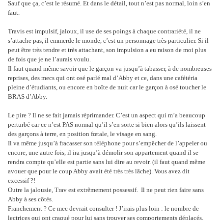
Sauf que ça, c’est le résumé. Et dans le détail, tout n’est pas normal, loin s’en
faut.
Travis est impulsif, jaloux, il use de ses poings à chaque contrariété, il ne
s’attache pas, il emmerde le monde, c’est un personnage très particulier. Si il
peut être très tendre et très attachant, son impulsion a eu raison de moi plus
de fois que je ne l’aurais voulu.
Il faut quand même savoir que le garçon va jusqu’à tabasser, à de nombreuses
reprises, des mecs qui ont osé parlé mal d’Abby et ce, dans une cafétéria
pleine d’étudiants, ou encore en boîte de nuit car le garçon à osé toucher le
BRAS d’Abby.
Le pire ? Il ne se fait jamais réprimander. C’est un aspect qui m’a beaucoup
perturbé car ce n’est PAS normal qu’il s’en sorte si bien alors qu’ils laissent
des garçons à terre, en position fœtale, le visage en sang.
Il va même jusqu’à fracasser son téléphone pour s’empêcher de l’appeler ou
encore, une autre fois, il ira jusqu’à démolir son appartement quand il se
rendra compte qu’elle est partie sans lui dire au revoir. (il faut quand même
avouer que pour le coup Abby avait été très très lâche). Vous avez dit
excessif ?!
Outre la jalousie, Trav est extrêmement possessif.
Il ne peut rien faire sans
Abby à ses côtés.
Franchement ? Ce mec devrait consulter ! J’irais plus loin : le nombre de
lectrices qui ont craqué pour lui sans trouver ses comportements déplacés,