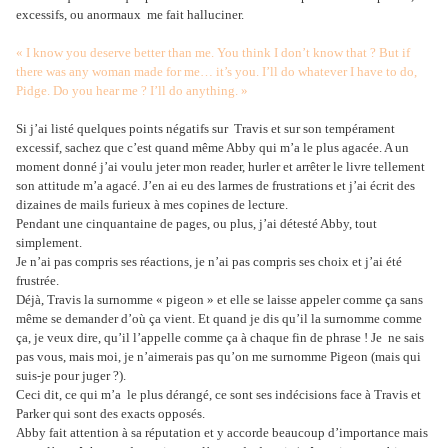
excessifs, ou anormaux
me fait halluciner.
« I know you deserve better than me. You think I don’t know that ? But if
there was any woman made for me… it’s you. I’ll do whatever I have to do,
Pidge. Do you hear me ? I’ll do anything. »
Si j’ai listé quelques points négatifs sur
Travis et sur son tempérament
excessif, sachez que c’est quand même Abby qui m’a le plus agacée. A un
moment donné j’ai voulu jeter mon reader, hurler et arrêter le livre tellement
son attitude m’a agacé. J’en ai eu des larmes de frustrations et j’ai écrit des
dizaines de mails furieux à mes copines de lecture.
Pendant une cinquantaine de pages, ou plus, j’ai détesté Abby, tout
simplement.
Je n’ai pas compris ses réactions, je n’ai pas compris ses choix et j’ai été
frustrée.
Déjà, Travis la surnomme « pigeon » et elle se laisse appeler comme ça sans
même se demander d’où ça vient. Et quand je dis qu’il la surnomme comme
ça, je veux dire, qu’il l’appelle comme ça à chaque fin de phrase ! Je
ne sais
pas vous, mais moi, je n’aimerais pas qu’on me surnomme Pigeon (mais qui
suis-je pour juger ?).
Ceci dit, ce qui m’a
le plus dérangé, ce sont ses indécisions face à Travis et
Parker qui sont des exacts opposés.
Abby fait attention à sa réputation et y accorde beaucoup d’importance mais