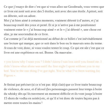
Ce que j’essaye de dire c’est que si vous allez sur Goodreads, vous verrez que
ce livre est noté soit avec des 5 étoiles, soit avec des une étoile. A priori, soit
on déteste, soit on adore.
Moi j’ai bien aimé à certains moments, vraiment détesté à d’autres, et j’ai
beaucoup roulé des yeux et pesté. Et si je n’arrive pas à me positionner
vraiment entre le « j’ai beaucoup aimé » et le « j’ai détesté », une chose est
sûre, je me souviendrai de ce livre.
Car comme je l’ai déjà mentionné au début de ce billet c’est inévitablement
une lecture qui marque, que ce soit dans le bon ou le mauvais sens du terme.
A vous de voir, donc, si vous voulez tenter le coup. Ce qui est sûr c’est que ce
livre est une expérience en soi. Bonne. Ou mauvaise.
« you know why I want you ? I didn’t know I was lost until you found me. I
didn’t know what alone was until the first night I spent without you in my
bed. You’re the one thing I’ve got right. You’re what I’ve been waiting for,
Pigeon ».
Je finirai par préciser (si ce n’est pas
déjà clair) que ce livre traite beaucoup
de violence, de sexe, et d’alcool (les personnages passent leur temps à boire
du whisky dès qu’ils traversent un moment difficile et ils vont jusqu’à boire
15 shots de vodka en soirée) etc, et qu’il n’est donc de toutes façons pas à
mettre entre toutes les mains !