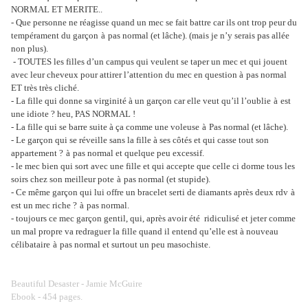
NORMAL ET MERITE..
- Que personne ne réagisse quand un mec se fait battre car ils ont trop peur du
tempérament du garçon
à
pas normal (et lâche). (mais je n’y serais pas allée
non plus).
- TOUTES les filles d’un campus qui veulent se taper un mec et qui jouent
avec leur cheveux pour attirer l’attention du mec en question
à
pas normal
ET très très cliché.
- La fille qui donne sa virginité à un garçon car elle veut qu’il l’oublie
à
est
une idiote ? heu, PAS NORMAL !
- La fille qui se barre suite à ça comme une voleuse
à
Pas normal (et lâche).
- Le garçon qui se réveille sans la fille à ses côtés et qui casse tout son
appartement ?
à
pas normal et quelque peu excessif.
- le mec bien qui sort avec une fille et qui accepte que celle ci dorme tous les
soirs chez son meilleur pote
à
pas normal (et stupide).
- Ce même garçon qui lui offre un bracelet serti de diamants après deux rdv
à
est un mec riche ?
à
pas normal.
- toujours ce mec garçon gentil, qui, après avoir été
ridiculisé et jeter comme
un mal propre va redraguer la fille quand il entend qu’elle est à nouveau
célibataire
à
pas normal et surtout un peu masochiste.
Beautiful Desaster - Jamie McGuire
Ebook - 454 pages.