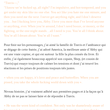
“Travis—,”
“I know we’re fucked up, all right? I’m impulsive, and hot-tempered, and you
get under my skin like no one else. You act like you hate me one minute, and
then you need me the next. I never get anything right, and I don’t deserve
you…but I fucking love you, Abby. I love you more than I’ve loved anyone
or anything, ever. When you’re around, I don’t need booze, or money, or the
fighting, or the one-night stands…all I need is you. You’re all I think about.
You’re all I dream about. You’re all I want.”
Pour finir sur les personnages, j’ai aimé la famille de Travis et l’ambiance qui
se dégage de cette fratrie, j’ai adoré America, la meilleure amie d’Abby qui
est une vraie copine, et qui est surtout
la fille la plus censée du livre. Et
enfin, j’ai également beaucoup apprécié son copain, Shep, (et cousin de
Travis) qui essaye toujours de calmer les tensions et dont j’ai trouvé les
réactions et les prises de positions toujours très justes.
« when you are happy, it’s love and peace and butterflies. When you are
pissed, you take the whole fucking world down with you ».
Niveau histoire, j’ai vraiment adhéré aux premières pages et à la façon qu’à
Abby de ne pas se laisser faire et de répondre à Travis.
« He was the worst kind of confident. Not only was he shamelessly aware of