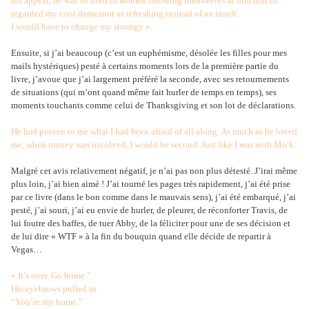
his appeal, he was so used to women throwing themselves at him that he
regarded my cool demeanor as refreshing instead of an insult.
I would have to change my strategy ».
Ensuite, si j’ai beaucoup (c’est un euphémisme, désolée les filles pour mes
mails hystériques) pesté à certains moments lors de la première partie du
livre, j’avoue que j’ai largement préféré la seconde, avec ses retournements
de situations (qui m’ont quand même fait hurler de temps en temps), ses
moments touchants comme celui de Thanksgiving et son lot de déclarations.
He had proven to me what I had been afraid of all along. As much as he loved
me, when money was involved, I would be second. Just like I was with Mick.
Malgré cet avis relativement négatif, je n’ai pas non plus détesté. J’irai même
plus loin, j’ai bien aimé ! J’ai tourné les pages très rapidement, j’ai été prise
par ce livre (dans le bon comme dans le mauvais sens), j’ai été embarqué, j’ai
pesté, j’ai souri, j’ai eu envie de hurler, de pleurer, de réconforter Travis, de
lui foutre des baffes, de tuer Abby, de la féliciter pour une de ses décision et
de lui dire « WTF » à la fin du bouquin quand elle décide de repartir à
Vegas…
« It’s over. Go home.”
His eyebrows pulled in.
“You’re my home.”