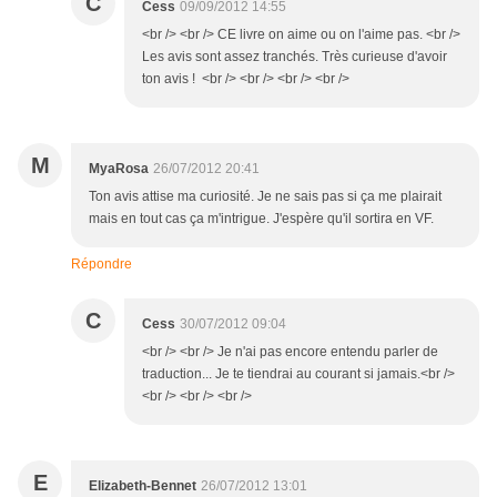
C
Cess
09/09/2012 14:55
<br /> <br /> CE livre on aime ou on l'aime pas. <br />
Les avis sont assez tranchés. Très curieuse d'avoir
ton avis ! <br /> <br /> <br /> <br />
M
MyaRosa
26/07/2012 20:41
Ton avis attise ma curiosité. Je ne sais pas si ça me plairait
mais en tout cas ça m'intrigue. J'espère qu'il sortira en VF.
Répondre
C
Cess
30/07/2012 09:04
<br /> <br /> Je n'ai pas encore entendu parler de
traduction... Je te tiendrai au courant si jamais.<br />
<br /> <br /> <br />
E
Elizabeth-Bennet
26/07/2012 13:01