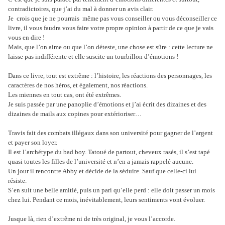
contradictoires, que j’ai du mal à donner un avis clair.
Je
crois que je ne pourrais
même pas vous conseiller ou vous déconseiller ce
livre, il vous faudra vous faire votre propre opinion à partir de ce que je vais
vous en dire !
Mais, que l’on aime ou que l’on déteste, une chose est sûre : cette lecture ne
laisse pas indifférente et elle suscite un tourbillon d’émotions !
Dans ce livre, tout est extrême : l’histoire, les réactions des personnages, les
caractères de nos héros, et également, nos réactions.
Les miennes en tout cas, ont été extrêmes.
Je suis passée par une panoplie d’émotions et j’ai écrit des dizaines et des
dizaines de mails aux copines pour extérioriser…
Travis fait des combats illégaux dans son université pour gagner de l’argent
et payer son loyer.
Il est l’archétype du bad boy. Tatoué de partout, cheveux rasés, il s’est tapé
quasi toutes les filles de l’université et n’en a jamais rappelé aucune.
Un jour il rencontre Abby et décide de la séduire. Sauf que celle-ci lui
résiste.
S’en suit une belle amitié, puis un pari qu’elle perd : elle doit passer un mois
chez lui. Pendant ce mois, inévitablement, leurs sentiments vont évoluer.
Jusque là, rien d’extrême ni de très original, je vous l’accorde.