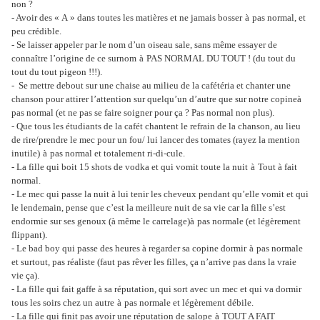
non ?
- Avoir des « A » dans toutes les matières et ne jamais bosser
à
pas normal, et
peu crédible.
- Se laisser appeler par le nom d’un oiseau sale, sans même essayer de
connaître l’origine de ce surnom
à
PAS NORMAL DU TOUT ! (du tout du
tout du tout pigeon !!!).
-
Se mettre debout sur une chaise au milieu de la cafétéria et chanter une
chanson pour attirer l’attention sur quelqu’un d’autre que sur notre copine
à
pas normal (et ne pas se faire soigner pour ça ? Pas normal non plus).
- Que tous les étudiants de la cafét chantent le refrain de la chanson, au lieu
de rire/prendre le mec pour un fou/ lui lancer des tomates (rayez la mention
inutile)
à
pas normal et totalement ri-di-cule.
- La fille qui boit 15 shots de vodka et qui vomit toute la nuit
à
Tout à fait
normal.
- Le mec qui passe la nuit à lui tenir les cheveux pendant qu’elle vomit et qui
le lendemain, pense que c’est la meilleure nuit de sa vie car la fille s’est
endormie sur ses genoux (à même le carrelage)
à
pas normale (et légèrement
flippant).
- Le bad boy qui passe des heures à regarder sa copine dormir
à
pas normale
et surtout, pas réaliste (faut pas rêver les filles, ça n’arrive pas dans la vraie
vie ça).
- La fille qui fait gaffe à sa réputation, qui sort avec un mec et qui va dormir
tous les soirs chez un autre
à
pas normale et légèrement débile.
- La fille qui finit pas avoir une réputation de salope
à
TOUT A FAIT