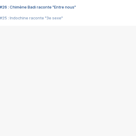
#26 : Chimène Badi raconte "Entre nous"
#25 : Indochine raconte "3e sexe"
#24 : Zaho raconte "C'est chelou"
#23 : Patrick Bruel raconte "Au café des délices"
#22 : Kyo raconte "Le chemin"
#21 : Nolwenn Leroy raconte "Cassé"
#20 : Patrick Hernandez raconte "Born to be alive"
#19 : Lorie raconte "Près de moi"
#18 : Michael Jones raconte "A nos actes manqués" (avec Jean-Jacque
#17 : Khaled raconte "Aïcha"
#16 : Corneille raconte "Parce qu'on vient de loin"
#15 : Indochine raconte "L'aventurier"