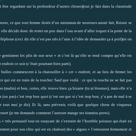
être regardant sur la profondeur d’autres choses)(oui je fais dans la classitude
tements, ce que tout femme dotée d’un minimum de neurones aurait fait, Krissie se
et elle décide donc de rester un peu dans l’eau avant d’aller toquer à la porte de la
éléphone (ceci dit elle n’est pas très à l’aise à l’idée de demander ça à poil)(et on
e gentiment les plis de son sexe » et c’est là qu’elle se rend compte qu’elle est
ndroit ce soir (c’était pourtant bien parti).
 bulles commencent à la chatouiller à « cet » endroit, et au lieu de fermer les
e qui est en train de la toucher. Sauf que voilà : ce qui la touche ne se fait pas
s (malin) et bon, certes, elle trouve bien ça bizarre (tu m’étonnes), mais elle n’a
(ou pas) c’est trop bon quoi (c’est sur que si c’est trop bon, y’a pas de mal à se
nt tout moi je dis). Et là, sans prévenir, voilà que quelque chose de visqueux
dessert (je me demande comment l’auteure mange ses tiramisu perso).
» très persuasif tout en essayant de s’extraire de l’horrible poisson qui était en
ement pour son clito qui est en chaleur) des « algues » l’entourent fermement et