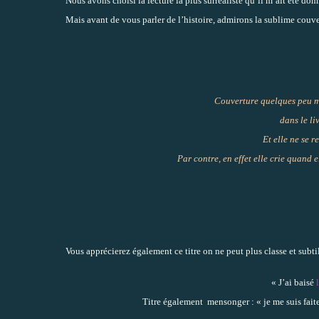
Nous avons choisi la lecture la plus surréaliste qu’il m’ait été do
Mais avant de vous parler de l’histoire, admirons la sublime couve
Couverture quelques peu me
dans le li
Et elle ne se 
Par contre, en effet elle crie quand e
Vous apprécierez également ce titre on ne peut plus classe et subtile
« J’ai baisé
Titre également
mensonger : « je me suis fait