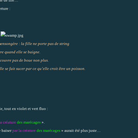
nné de lire…
rture :
nsongère : la fille ne porte pas de string
vre quand elle se baigne.
recouvre pas de boue non plus.
lle se fait sucer par ce qu’elle croit être un poisson.
, tout en violet et vert fluo :
la créature
des marécages
».
e baiser
par la créature
des marécages
» aurait été plus juste…