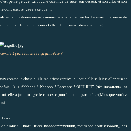
 c’est peine perdue. La bouche continue de sucer son dessert, et son clito et son
crie donc encore jusqu’à ce que …
 voilà qui donne envie) commence à faire des cercles lui ôtant tout envie de
 en train de lui faire un cuni et elle elle n’essaye plus de s’enfuir)
semble à ça,, avouez que ça fait rêver ?
y comme la chose qui la maintient captive, du coup elle se laisse aller et sent
la poésie…). « Ahhhhhh ! Nooooo ! Eeeeeeee ! OHHHHH” (très importants les
oui, elle a jouit malgré le contexte pour le moins particulier)(Mais que voulez
as).
 l’eau.
n de bioman : moiiii-tiiééé hooooommmeuuuh, moitiéééé poiiiisssoooon), des