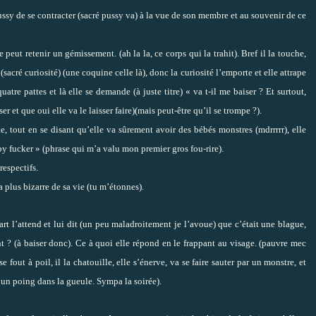
ussy de se contracter (sacré pussy va) à la vue de son membre et au souvenir de ce
 peut retenir un gémissement. (ah la la, ce corps qui la trahit). Bref il la touche,
e (sacré curiosité) (une coquine celle là), donc la curiosité l’emporte et elle attrape
e pattes et là elle se demande (à juste titre) « va t-il me baiser ? Et surtout,
ser et que oui elle va le laisser faire)(mais peut-être qu’il se trompe ?).
e, tout en se disant qu’elle va sûrement avoir des bébés monstres (mdrrrrr), elle
epy fucker » (phrase qui m’a valu mon premier gros fou-rire).
respectifs.
la plus bizarre de sa vie (tu m’étonnes).
part l’attend et lui dit (un peu maladroitement je l’avoue) que c’était une blague,
ment ? (à baiser donc). Ce à quoi elle répond en le frappant au visage. (pauvre mec
e fout à poil, il la chatouille, elle s’énerve, va se faire sauter par un monstre, et
d un poing dans la gueule. Sympa la soirée).