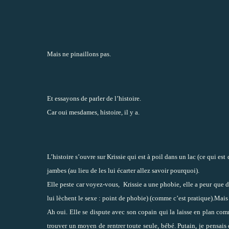
Mais ne pinaillons pas.
Et essayons de parler de l’histoire.
Car oui mesdames, histoire, il y a.
L’histoire s’ouvre sur Krissie qui est à poil dans un lac (ce qui es
jambes (au lieu de les lui écarter allez savoir pourquoi).
Elle peste car voyez-vous,
Krissie a une phobie, elle a peur que d
lui lèchent le sexe : point de phobie) (comme c’est pratique).Mais 
Ah oui. Elle se dispute avec son copain qui la laisse en plan com
trouver un moyen de rentrer toute seule, bébé. Putain, je pensais qu