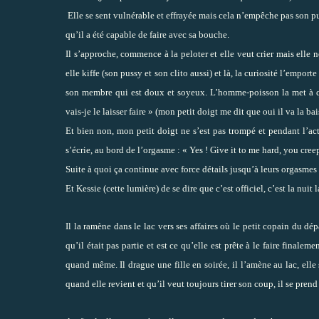
Elle se sent vulnérable et effrayée mais cela n’empêche pas son p
qu’il a été capable de faire avec sa bouche.
Il s’approche, commence à la peloter et elle veut crier mais elle ne
elle kiffe (son pussy et son clito aussi) et là, la curiosité l’emport
son membre qui est doux et soyeux. L’homme-poisson la met à quatr
vais-je le laisser faire » (mon petit doigt me dit que oui il va la bai
Et bien non, mon petit doigt ne s’est pas trompé et pendant l’act
s’écrie, au bord de l’orgasme : « Yes ! Give it to me hard, you cre
Suite à quoi ça continue avec force détails jusqu’à leurs orgasmes 
Et Kessie (cette lumière) de se dire que c’est officiel, c’est la nuit 
Il la ramène dans le lac vers ses affaires où le petit copain du dé
qu’il était pas partie et est ce qu’elle est prête à le faire finale
quand même. Il drague une fille en soirée, il l’amène au lac, elle s
quand elle revient et qu’il veut toujours tirer son coup, il se pren