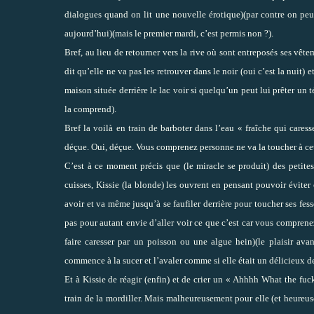
dialogues quand on lit une nouvelle érotique)(par contre on peut 
aujourd’hui)(mais le premier mardi, c’est permis non ?).
Bref, au lieu de retourner vers la rive où sont entreposés ses vê
dit qu’elle ne va pas les retrouver dans le noir (oui c’est la nuit) 
maison située derrière le lac voir si quelqu’un peut lui prêter un t
la comprend).
Bref la voilà en train de barboter dans l’eau « fraîche qui caress
déçue. Oui, déçue. Vous comprenez personne ne va la toucher à cet e
C’est à ce moment précis que (le miracle se produit) des petites
cuisses, Kissie (la blonde) les ouvrent en pensant pouvoir éviter c
avoir et va même jusqu’à se faufiler derrière pour toucher ses fesse
pas pour autant envie d’aller voir ce que c’est car vous comprenez 
faire caresser par un poisson ou une algue hein)(le plaisir ava
commence à la sucer et l’avaler comme si elle était un délicieux 
Et à Kissie de réagir (enfin) et de crier un « Ahhhh What the fuck 
train de la mordiller. Mais malheureusement pour elle (et heureus