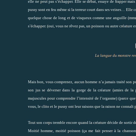
elle ne peut pas s’échapper. Elle se débat, essaye de frapper mais
pussy sont en feu même si la terreur court dans ses veines… Elle 
quelque chose de long et de visqueux comme une anguille (mmmh
s’échapper. (oui, vous ne rêvez pas, un poisson ou autre créature est
La langue du monstre res
Mais bon, vous comprenez, aucun homme n’a jamais traité son puss
son jus se déverser dans la gorge de la créature (amies de 
majuscules pour comprendre l’intensité de l’orgasme) (parce que 
vous, le clito et le pussy ont leur raisons que la raison ne connaît p
Tout son corps tremble encore quand la créature décide de sortir de
Moitié homme, moitié poisson (ça me fait penser à la chanso