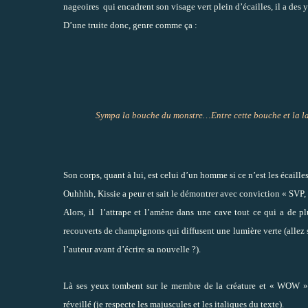
nageoires
qui encadrent son visage vert plein d’écailles, il a des 
D’une truite donc, genre comme ça :
Sympa la bouche du monstre…Entre cette bouche et la la
Son corps, quant à lui, est celui d’un homme si ce n’est les écaille
Ouhhhh, Kissie a peur et sait le démontrer avec conviction « SVP, 
Alors, il
l’attrape et l’amène dans une cave tout ce qui a de p
recouverts de champignons qui diffusent une lumière verte (allez s
l’auteur avant d’écrire sa nouvelle ?).
Là ses yeux tombent sur le membre de la créature et « WOW » 
réveillé (je respecte les majuscules et les italiques du texte).