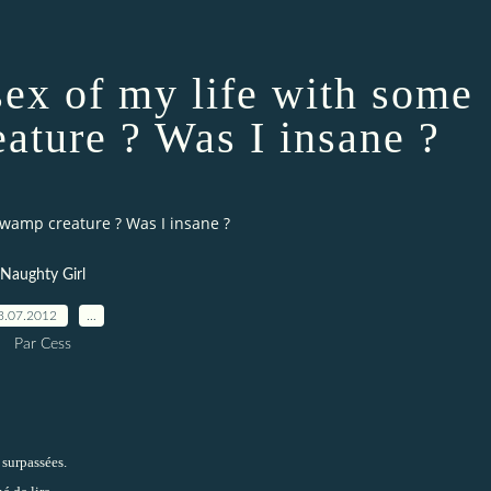
sex of my life with some
ature ? Was I insane ?
 swamp creature ? Was I insane ?
Naughty Girl
3.07.2012
…
Par Cess
surpassées.