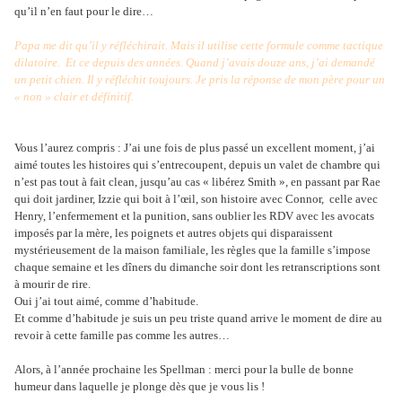
qu’il n’en faut pour le dire…
Papa me dit qu’il y réfléchirait. Mais il utilise cette formule comme tactique
dilatoire.
Et ce depuis des années. Quand j’avais douze ans, j’ai demandé
un petit chien. Il y réfléchit toujours. Je pris la réponse de mon père pour un
« non » clair et définitif.
Vous l’aurez compris : J’ai une fois de plus passé un excellent moment, j’ai
aimé toutes les histoires qui s’entrecoupent, depuis un valet de chambre qui
n’est pas tout à fait clean, jusqu’au cas « libérez Smith », en passant par Rae
qui doit jardiner, Izzie qui boit à l’œil, son histoire avec Connor,
celle avec
Henry, l’enfermement et la punition, sans oublier les RDV avec les avocats
imposés par la mère, les poignets et autres objets qui disparaissent
mystérieusement de la maison familiale, les règles que la famille s’impose
chaque semaine et les dîners du dimanche soir dont les retranscriptions sont
à mourir de rire.
Oui j’ai tout aimé, comme d’habitude.
Et comme d’habitude je suis un peu triste quand arrive le moment de dire au
revoir à cette famille pas comme les autres…
Alors, à l’année prochaine les Spellman : merci pour la bulle de bonne
humeur dans laquelle je plonge dès que je vous lis !