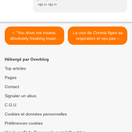
<br /> <br />
< “You drive me insane,
La voix de Cormia figea sa
absolutely freaking insane.
respiration et ses pas –
Do you know that? I bet you
mais pas sa verge. >
do.”
Hébergé par Overblog
Top articles
Pages
Contact
Signaler un abus
C.G.U.
Cookies et données personnelles
Préférences cookies