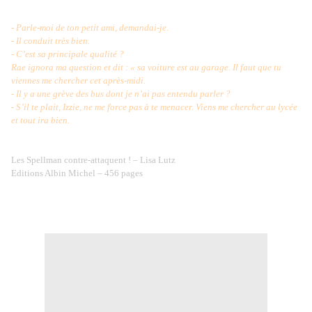
- Parle-moi de ton petit ami, demandai-je.
- Il conduit très bien.
- C’est sa principale qualité ?
Rae ignora ma question et dit : « sa voiture est au garage. Il faut que tu
viennes me chercher cet après-midi.
- Il y a une grève des bus dont je n’ai pas entendu parler ?
- S’il te plait, Izzie, ne me force pas à te menacer. Viens me chercher au lycée
et tout ira bien.
Les Spellman contre-attaquent ! – Lisa Lutz
Editions Albin Michel – 456 pages