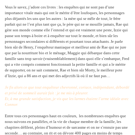
Vous le savez, j’adore ces livres : les enquêtes qui ne sont pas d’une
importance vitale mais qui ont le mérite d’être loufoques, les personnages
plus déjantés les uns que les autres : la mère qui se mêle de tout, le frère
parfait qui ne l’est plus tant que ça, le père qui ne se mouille jamais, Rae qui
gère son monde comme elle l’entend et qui est vraiment une peste, Izzie qui
passe son temps à boire et à enquêter sur tout le monde, et bien sûr les
personnages secondaires si différents et pourtant tous attachants. Je parle
bien sûr de Henry, l’enquêteur maniaque et meilleur ami de Rae qui ne jure
que par la nourriture bio et le ménage, Maggie qui débarque dans cette
famille sans trop savoir (vraisemblablement) dans quoi elle s’embarque, Fred
qui a vite compris comment fonctionnait la petite famille et qui a le mérite
de supporter, on ne sait comment, Rae et bien sûr Morty, le meilleur pote
d’Izzie, qui a 86 ans et qui met des adjectifs là où il ne faut pas…
Je fis alors ce que tout enquêteur chevronné, coriace, indépendant, débordé
et privé de sommeil aurait fait : je me mis à pleurer.
Et, à ma grande satisfaction, je vis que les larmes étaient l’arme idéale avec
Connor.
Entre tous ces personnages haut en couleurs,
les nombreuses enquêtes que
nous suivons en parallèles, et la vie de chaque membre de la famille, les
chapitres défilent, pleins d’humour et de sarcasme et on ne s’ennuie pas une
seconde… au contraire, on rit et on dévore 400 pages en moins de temps