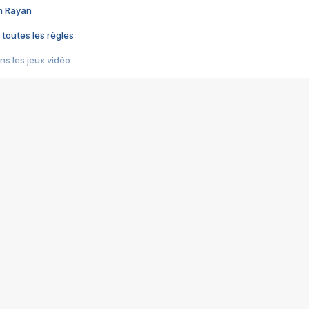
im Rayan
 toutes les règles
s les jeux vidéo
us choquant de Rockstar ? - Le scandale BULLY
e plus moche de Steam
du RÊVE tourne au CAUCHEMAR
pendant 8 heures
it… à tort
umiliés par un jeu vidéo
ire - Final Fantasy 8
ti un empire - Age of Empires
story DOFUS
tard, il crée l'un des pires jeux de tous les temps, MindsEye.