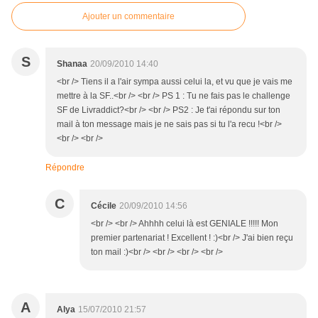
Ajouter un commentaire
S
Shanaa
20/09/2010 14:40
<br /> Tiens il a l'air sympa aussi celui la, et vu que je vais me
mettre à la SF..<br /> <br /> PS 1 : Tu ne fais pas le challenge
SF de Livraddict?<br /> <br /> PS2 : Je t'ai répondu sur ton
mail à ton message mais je ne sais pas si tu l'a recu !<br />
<br /> <br />
Répondre
C
Cécile
20/09/2010 14:56
<br /> <br /> Ahhhh celui là est GENIALE !!!!! Mon
premier partenariat ! Excellent ! :)<br /> J'ai bien reçu
ton mail :)<br /> <br /> <br /> <br />
A
Alya
15/07/2010 21:57