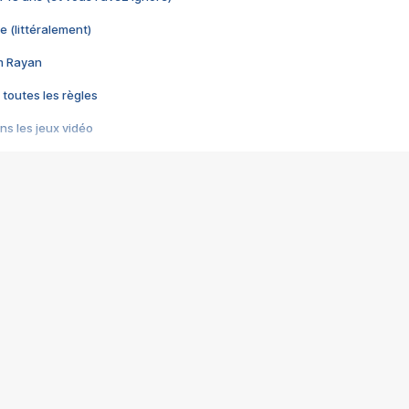
e (littéralement)
im Rayan
 toutes les règles
s les jeux vidéo
us choquant de Rockstar ? - Le scandale BULLY
e plus moche de Steam
du RÊVE tourne au CAUCHEMAR
pendant 8 heures
it… à tort
umiliés par un jeu vidéo
ire - Final Fantasy 8
ti un empire - Age of Empires