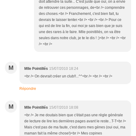
doit attendre la suite... C'est juste que oui, on a envie
de retrouver ces personnages, de<br /> comprendre
des choses.<br /> Franchement, c'est bien fait, tu
devrais te laisser tenter.<br /> <br /> <br /> Pour ce
qui est de lire la fin, oui moi je sais bien que je suis
une des rares à le faire. Mlle poinitillés, on va être
seules dans notre club, je te le dis ! :)<br /> <br /> <br
/> <br />
M
Mlle Pointillés
15/07/2010 18:24
<br /> On devrait créer un club!!...^^<br /> <br /> <br />
Répondre
M
Mlle Pointillés
15/07/2010 18:08
<br /> Je me doutais bien que c'était pas une règle générale
de lecture de lire les dernières pages avant le reste...T-T<br />
Mais c'est pas de ma faute, c'est dans mes gènes (oui oui, ma
maman fait la même chose!)<br /> Mes copines