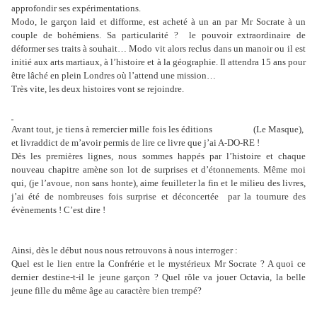
approfondir ses expérimentations.
Modo, le garçon laid et difforme, est acheté à un an par Mr Socrate à un
couple de bohémiens. Sa particularité ? le pouvoir extraordinaire de
déformer ses traits à souhait… Modo vit alors reclus dans un manoir ou il est
initié aux arts martiaux, à l’histoire et à la géographie. Il attendra 15 ans pour
être lâché en plein Londres où l’attend une mission…
Très vite, les deux histoires vont se rejoindre.
Avant tout, je tiens à remercier mille fois les éditions
JC Lattès
(Le Masque),
et livraddict de m’avoir permis de lire ce livre que j’ai A-DO-RE !
Dès les premières lignes, nous sommes happés par l’histoire et chaque
nouveau chapitre amène son lot de surprises et d’étonnements. Même moi
qui, (je l’avoue, non sans honte), aime feuilleter la fin et le milieu des livres,
j’ai été de nombreuses fois surprise et déconcertée par la tournure des
évènements ! C’est dire !
Ainsi, dès le début nous nous retrouvons à nous interroger :
Quel est le lien entre la Confrérie et le mystérieux Mr Socrate ? A quoi ce
dernier destine-t-il le jeune garçon ? Quel rôle va jouer Octavia, la belle
jeune fille du même âge au caractère bien trempé?