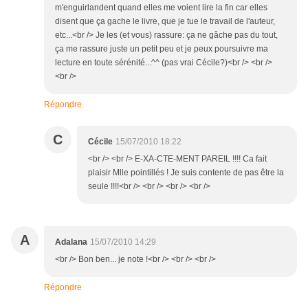
m'enguirlandent quand elles me voient lire la fin car elles
disent que ça gache le livre, que je tue le travail de l'auteur,
etc...<br /> Je les (et vous) rassure: ça ne gâche pas du tout,
ça me rassure juste un petit peu et je peux poursuivre ma
lecture en toute sérénité...^^ (pas vrai Cécile?)<br /> <br />
<br />
Répondre
C
Cécile
15/07/2010 18:22
<br /> <br /> E-XA-CTE-MENT PAREIL !!!! Ca fait
plaisir Mlle pointillés ! Je suis contente de pas être la
seule !!!!<br /> <br /> <br /> <br />
A
Adalana
15/07/2010 14:29
<br /> Bon ben... je note !<br /> <br /> <br />
Répondre