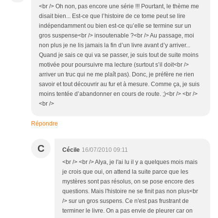
<br /> Oh non, pas encore une série !!! Pourtant, le thème me
disait bien... Est-ce que l’histoire de ce tome peut se lire
indépendamment ou bien est-ce qu’elle se termine sur un
gros suspense<br /> insoutenable ?<br /> Au passage, moi
non plus je ne lis jamais la fin d’un livre avant d’y arriver...
Quand je sais ce qui va se passer, je suis tout de suite moins
motivée pour poursuivre ma lecture (surtout s’il doit<br />
arriver un truc qui ne me plaît pas). Donc, je préfère ne rien
savoir et tout découvrir au fur et à mesure. Comme ça, je suis
moins tentée d’abandonner en cours de route. ;)<br /> <br />
<br />
Répondre
C
Cécile
16/07/2010 09:11
<br /> <br /> Alya, je l'ai lu il y a quelques mois mais
je crois que oui, on attend la suite parce que les
mystères sont pas résolus, on se pose encore des
questions. Mais l'histoire ne se finit pas non plus<br
/> sur un gros suspens. Ce n'est pas frustrant de
terminer le livre. On a pas envie de pleurer car on