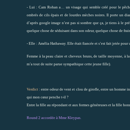
- Lui :
Cam Rohan a… un visage qui semble créé pour le pêché 
ombrés de cils épais et de lourdes mèches noires. Il porte un diam
d’après google image n’est pas si sombre que ça, je tiens à le pr
quelque chose de séduisant dans son odeur, quelque chose de frais
- Elle :
Amélia Hathaway. Elle était fiancée et s’est fait jetée pour u
Femme à la peau claire et cheveux bruns, de taille moyenne, à la
m’a tout de suite parue sympathique cette jeune fille).
Verdict
: entre odeur de vent et clou de girofle, entre un homme 
qui mon cœur penche t-il ?
Entre la fille au répondant et aux formes généreuses et la fille ho
Round 2 accordée à Mme Kleypas.