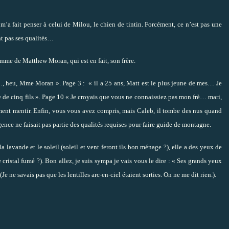
’a fait penser à celui de Milou, le chien de tintin. Forcément, ce n’est pas une
ont pas ses qualités…
femme de Matthew Moran, qui est en fait, son frère.
…, heu, Mme Moran ». Page 3 :
« il a 25 ans, Matt est le plus jeune de mes… Je
lle de cinq fils ». Page 10 « Je croyais que vous ne connaissiez pas mon frè… mari,
aiment mentir. Enfin, vous vous avez compris, mais Caleb, il tombe des nus quand
ligence ne faisait pas partie des qualités requises pour faire guide de montagne.
a lavande et le soleil (soleil et vent feront ils bon ménage ?), elle a des yeux de
cristal fumé ?). Bon allez, je suis sympa je vais vous le dire : « Ses grands yeux
(Je ne savais pas que les lentilles arc-en-ciel étaient sorties. On ne me dit rien.).