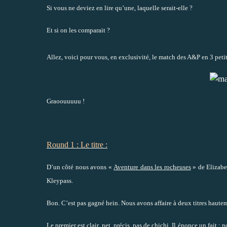
Si vous ne deviez en lire qu’une, laquelle serait-elle ?
Et si on les comparait ?
Allez, voici pour vous, en exclusivité, le match des A&P en 3 petit
Graoouuuuu !
Round 1 : Le titre :
D’un côté nous avons «
Aventure dans les rocheuses
» de Elizabe
Kleypass.
Bon. C’est pas gagné hein. Nous avons affaire à deux titres haut
Le premier est clair, net, précis, pas de chichi. Il énonce un fait