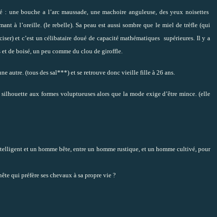
: une bouche a l’arc maussade, une machoire anguleuse, des yeux noisettes
ant à l’oreille. (le rebelle). Sa peau est aussi sombre que le miel de trèfle (qui
éciser) et c’est un célibataire doué de capacité mathématiques
supérieures. Il y a
 et de boisé, un peu comme du clou de giroffle.
ne autre. (tous des sal***) et se retrouve donc vieille fille à 26 ans.
 silhouette aux formes voluptueuses alors que la mode exige d’être mince. (elle
intelligent et un homme bête, entre un homme rustique, et un homme cultivé, pour
nnête qui préfère ses chevaux à sa propre vie ?