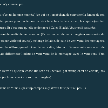
ne m’y connais pas.
es, c’est un homme honnête) (ce qui ne l’empêchera de convoiter la femme de son
fait passer pour une femme mariée à la recherche de son mari, la coquine) (en fait
euses. Et c’est pure qu’elle se donnera à Caleb Black). Vous voilà rassurées.
essemble au diable en personne. (J’ai eu un peu de mal à imaginer son sourire du
 odeur virile (of course), mélange de laine, de cuir, de vent venu des montagnes.
rat, la Willow, quand même. Je veux dire, faire la différence entre une odeur de
mais différencier l’odeur de vent venu de la montagne, avec le vent venu d’un
es livres ou quelque chose
(un sexe ou une voix, par exemple) est de velours), ses
. (en hommage à son sourire j’imagine).
mme de Yuma » (pas trop compris si ça devait faire peur ou pas…)