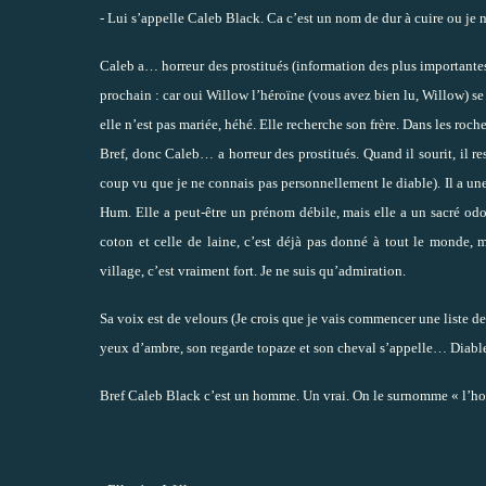
- Lui s’appelle Caleb Black. Ca c’est un nom de dur à cuire ou je 
Caleb a… horreur des prostitués (information des plus important
prochain : car oui Willow l’héroïne (vous avez bien lu, Willow) se 
elle n’est pas mariée, héhé. Elle recherche son frère. Dans les roch
Bref, donc Caleb… a horreur des prostitués. Quand il sourit, il r
coup vu que je ne connais pas personnellement le diable). Il a une
Hum. Elle a peut-être un prénom débile, mais elle a un sacré odo
coton et celle de laine, c’est déjà pas donné à tout le monde, 
village, c’est vraiment fort. Je ne suis qu’admiration.
Sa voix est de velours (Je crois que je vais commencer une liste d
yeux d’ambre, son regarde topaze et son cheval s’appelle… Diable
Bref Caleb Black c’est un homme. Un vrai. On le surnomme « l’ho