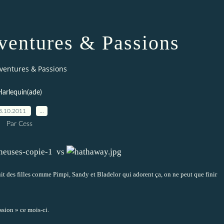
ventures & Passions
ventures & Passions
Harlequin(ade)
3.10.2011
…
Par Cess
vs
it des filles comme Pimpi, Sandy et Bladelor qui adorent ça, on ne peut que finir
ssion » ce mois-ci.