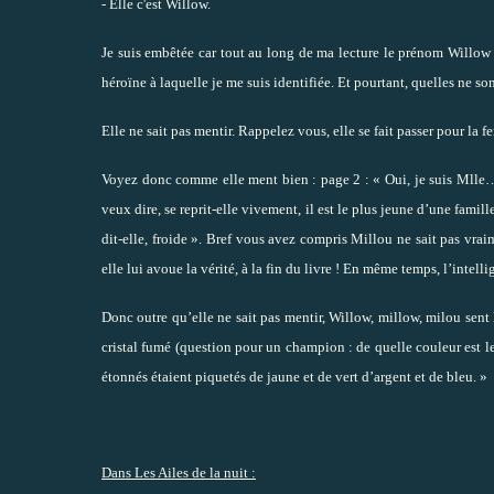
- Elle c'est Willow.
Je suis embêtée car tout au long de ma lecture le prénom Willow m
héroïne à laquelle je me suis identifiée. Et pourtant, quelles ne s
Elle ne sait pas mentir. Rappelez vous, elle se fait passer pour la 
Voyez donc comme elle ment bien : page 2 : « Oui, je suis Mlle
veux dire, se reprit-elle vivement, il est le plus jeune d’une fami
dit-elle, froide ». Bref vous avez compris Millou ne sait pas vr
elle lui avoue la vérité, à la fin du livre ! En même temps, l’intel
Donc outre qu’elle ne sait pas mentir, Willow, millow, milou sent l
cristal fumé (question pour un champion : de quelle couleur est le 
étonnés étaient piquetés de jaune et de vert d’argent et de bleu. »
Dans Les Ailes de la nuit :