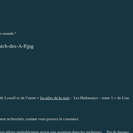
s rounds !
th Lowell et de l’autre «
les ailes de la nuit
– Les Hathaways – tome 1 » de Lisa
ement recherchés, comme vous pouvez le constatez.
 : nous allons probablement suivre une aventure dans les rocheuses… Pas de fausses