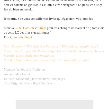
Alors certes, c’est prévisible, on est quand même dans de la chick-lit, mais
bon vu comme on glousse, c’est loin d’être dérangeant ! Et qu’est ce que ça
fait du bien au moral…
Je continue de vous conseiller ces livres qui égayeront vos journées !
Merci à
Cuné
,
Caroline
et
Pimpi
pour les échanges de mails et de photos lors
de cette LC des plus sympathiques:)
Et ici,
l’avis de Pimpi
.
Moi : Vraiment ? Elle était si belle que ça ? Elle était mannequin, non ?
Mark : Elle était potable. Pas mon type. Une grande blonde osseuse. Tu vois
le genre. Le top-model par excellence.
Moi (hochant la tête avec compassion) : Carrément idiote quoi ?
Mariage (en douce) à l'italienne
Auteur : Meg Cabot
Editeur : Marabout (Hachette livre), 308 pages.
Titre Original : Every Boy's Got One.