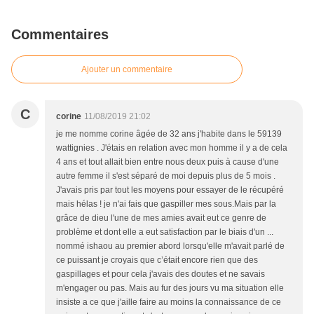
Commentaires
Ajouter un commentaire
C
corine
11/08/2019 21:02
je me nomme corine âgée de 32 ans j'habite dans le 59139
wattignies . J'étais en relation avec mon homme il y a de cela
4 ans et tout allait bien entre nous deux puis à cause d'une
autre femme il s'est séparé de moi depuis plus de 5 mois .
J'avais pris par tout les moyens pour essayer de le récupéré
mais hélas ! je n'ai fais que gaspiller mes sous.Mais par la
grâce de dieu l'une de mes amies avait eut ce genre de
problème et dont elle a eut satisfaction par le biais d'un ...
nommé ishaou au premier abord lorsqu'elle m'avait parlé de
ce puissant je croyais que c’était encore rien que des
gaspillages et pour cela j'avais des doutes et ne savais
m'engager ou pas. Mais au fur des jours vu ma situation elle
insiste a ce que j'aille faire au moins la connaissance de ce