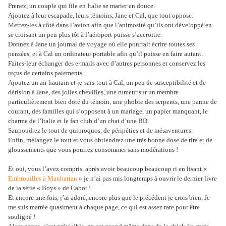
Prenez, un couple qui file en Italie se marier en douce.
Ajoutez à leur escapade, leurs témoins, Jane et Cal, que tout oppose.
Mettez-les à côté dans l’avion afin que l’animosité qu’ils ont développé en
se croisant un peu plus tôt à l’aéroport puisse s’accroitre.
Donnez à Jane un journal de voyage où elle pourrait écrire toutes ses
pensées, et à Cal un ordinateur portable afin qu’il puisse en faire autant.
Faites-leur échanger des e-mails avec d’autres personnes et conservez les
reçus de certains paiements.
Ajoutez un air hautain et je-sais-tout à Cal, un peu de susceptibilité et de
dérision à Jane, des jolies chevilles, une rumeur sur un membre
particulièrement bien doté du témoin, une phobie des serpents, une panne de
courant, des familles qui s’opposent à un mariage, un papier manquant, le
charme de l’Italie et le fan club d’un chat d’une BD.
Saupoudrez le tout de quiproquos, de péripéties et de mésaventures.
Enfin, mélangez le tout et vous obtiendrez une très bonne dose de rire et de
gloussements que vous pourrez consommer sans modérations !
Et oui, vous l’avez compris, après avoir beaucoup beaucoup ri en lisant «
Embrouilles à Manhattan
» je n’ai pas mis longtemps à ouvrir le dernier livre
de la série « Boys » de Cabot !
Et encore une fois, j’ai adoré, encore plus que le précédent je crois bien. Je
me suis marrée quasiment à chaque page, ce qui est assez rare pour être
souligné !