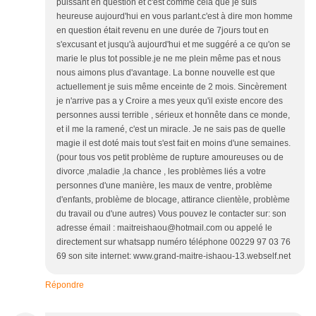
puissant en question et c'est comme cela que je suis
heureuse aujourd'hui en vous parlant.c'est à dire mon homme
en question était revenu en une durée de 7jours tout en
s'excusant et jusqu'à aujourd'hui et me suggéré a ce qu'on se
marie le plus tot possible.je ne me plein même pas et nous
nous aimons plus d'avantage. La bonne nouvelle est que
actuellement je suis même enceinte de 2 mois. Sincèrement
je n'arrive pas a y Croire a mes yeux qu'il existe encore des
personnes aussi terrible , sérieux et honnête dans ce monde,
et il me la ramené, c'est un miracle. Je ne sais pas de quelle
magie il est doté mais tout s'est fait en moins d'une semaines.
(pour tous vos petit problème de rupture amoureuses ou de
divorce ,maladie ,la chance , les problèmes liés a votre
personnes d'une manière, les maux de ventre, problème
d'enfants, problème de blocage, attirance clientèle, problème
du travail ou d'une autres) Vous pouvez le contacter sur: son
adresse émail : maitreishaou@hotmail.com ou appelé le
directement sur whatsapp numéro téléphone 00229 97 03 76
69 son site internet: www.grand-maitre-ishaou-13.webself.net
Répondre