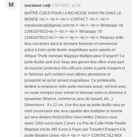
M
marabout codji
17/07/2017 11:56
MAÎTRE CODJI POUR LA RICHESSE SANS FIN DANS LE MONDE <br /> <br /> <br /> CONTACT: <br /> <br /> maraboutcodji@gmail.com<br /> <br /> <br /> Whatsapp: 00 22961879522<br /> <br /> <br /> Whatsapp: 00 22961879522<br /> <br /> <br /> <br /> <br /> Réalisez enfin tous vos désirs dans le domaine financier et commercial grâce à notre porte-feuille magnétique aussi appelé en Afrique "Porte monnaie Magique Multiplicateur D'argent"! Ce porte-feuille sorti d'un Seau des génies fera office d'une part de bouclier protecteur très efficace contre la perte d'argent et le Talisman qu'il contient vous attirera abondance et prospérité tel qu'un aimant magnétique. Ce portefeuille, destiné à remplacer votre porte monnaie actuel, est livré avec un mode d'emploi pour activer le talisman selon le domaine à dynamiser (finance, commerce, jeux de hasard, etc...). Dimensions : 9 x 12 cm. Une fois que se porte-feuille sera en votre possession elle sera capable des multiplier la somme qui sera dedans fois(x)100(si vous mettez 10euros vous aurez 1000 euros dans 2 jours. Le Prix de Cette Porte-Feuille Magique est de 385 €uros à Payer par Transfert D'argent à la poste Western Union.<br /> <br /> <br /> CONTACTEZ-MOI GRAND MAÎTRE VOYANT CODJI :<br /> <br /> <br /> Email: maraboutcodji@gmail.com<br /> <br /> Numéro Appel et Whatsapp: 0022961879522<br /> <br /> <br /> <br /> 12-<br /> <br /> <br /> <br /> Bonjour <br /> <br /> Vous qui êtes dans des problèmes divers je vous conseille les services de maître Vognon du Bénin<br /> <br /> Voici les spécialités du Gand Marabout:<br /> <br /> GRANDE ABONDANCE FINANCIÈRE ET MATÉRIELLE<br /> <br /> - Désenvoûtement - ramener sa femme même si cela fait plus de 20 ans -<br /> <br /> ramener son mari même si cela fait plus de 20 ans - ramener sa chance<br /> <br /> - retrouver son amour -réussir sa vie -guérison de l’impuissance<br /> <br /> sexuelle -contre accident -Contre sorcellerie -avoir facilement de<br /> <br /> travail. - être aimé au travail par le directeur et les clients -<br /> <br /> faire avoir d’enfant -faire régner l’harmonie de votre couple s'il est perturbé. - anti-stérilité -portefeuille magique - adhésion de mon temple pour la prospérité et la protection de sa maison.<br /> <br /> <br /> Email: maraboutcodji@gmail.com<br /> <br /> Numéro Appel et Whatsapp: 0022961879522<br /> <br /> ou sur sa page<br /> <br /> <br /> <br /> 13-<br /> <br /> <br /> <br /> Bonjour à toutes et a tous je suis marabout voyant guerisseur par la grace je l'ai herite de mon pere a bas age 07 de dieu.je soigne tous impuissance sexuelle,ejaculation precoce,probleme de justice,probleme de couple si il ou elle est parti il ou elle reviendra comme un chien derriere son maitre,chance,concours,examens,permis de conduire,abandon de l'alccol et de la cigarette,reussite dans les etude,reussite dans le sport.pour plus d'informations merci de contacter<br /> <br /> <br /> <br /> Email: maraboutcodji@gmail.com<br /> <br /> Numéro Appel et Whatsapp: 0022961879522<br /> <br /> <br /> 14-<br /> <br /> <br /> Bonjour, Je suis un médium assisté des anges depuis plus de 40 ans. Je suis spécialisée en relations amoureuses et finances/travail. Je fais de la voyance directe, du tarot et je tire d'autres cartes avec les anges. Je peux aussi vous aider en calculant votre thème angélique (calcul de vos trois anges tutélaires, plan de méditation avec eux, rituel avec vos anges, protection angélique). Je peux vous introduire à la méditation avec vos anges pour que vous soyez spirituellement autonomes. <br /> <br /> <br /> <br /> Email: maraboutcodji@gmail.com<br /> <br /> Numéro Appel et Whatsapp: 0022961879522<br /> <br /> <br /> 15-<br /> <br /> <br /> MARABOUT DU FÄ vous souhaite une bonne lecture .<br /> <br /> Pour tout vos travaux de reformes spirituels Je suis un marge dans la spiritualité et je vous ouvres vos diverses portes en parlant de l'Affection d'amour , Chance, Voyance , Richesse , Désenvoutement.<br /> <br /> Je vous réponds à n'importe quelle heure merci de m'écrire et de m'adresser votre problème car un problème ne se cache pas , mais plutôt çà se partage . Merci<br /> <br /> <br /> <br /> Email: maraboutcodji@gmail.com<br /> <br /> Numéro Appel et Whatsapp: 0022961879522<br /> <br /> <br /> <br /> 16-<br /> <br /> <br /> Cette pendule universel conçu pour les jeux de hasard est réalisé dans un alliage spécial qui lui donne à la fois une sensibilité extrême pour la réception à laquelle s'ajoute une grande puissance émissive. Ceci lui confère ses qualités exceptionnelles y compris pour le développement personnel, la force pensée et la prédiction des bons numéros. Ses multiples propriétés dépassent de loin celles des autres pendules décrits précédemment dans ce domaine. De plus, sa facilité à capter le champ magnétique et la pensée de son utilisateur le rendront de toute évidence plus efficace encore quel que soit le type d'opération qui lui sera demandée. Dimensions: 15 x 50 mm<br /> <br /> <br /> <br /> Email: maraboutcodji@gmail.com<br /> <br /> Numéro Appel et Whatsapp: 0022961879522<br /> <br /> <br /> <br /> 17-<br /> <br /> <br /> Résultats 100% garantis quelque soit vos problèmes délicats, contactez-moi vite même les cas les plus désespérés! Grâce à mes grands secrets et mes dons hérités de père en fils depuis 7 générations, je possède des solutions très efficaces et rapide pour résoudre tous vos problème.Grand spécialiste des problèmes sentimentaux, affectifs; mariage, fidélité, retour définitif de l'être Aimé, faiblesse sexuelle, violence conjugale, affaire d'héritage, de justice Mais aussi de santé, de nervausité, d'alcool, de drogues, de désenvoutement, de protection contre les dangers et mauvais sorts. Aide pour le succès, la chance, le gain au jeux, la réussite dans tous les projets professionnels, l'attraction de la clientel, l'activité commerciale, l'amélioration financière, les examens. Il n'y a pas de problèmes sans solutions, Résultat en 3 jours Travail sérieux, Discrétion Assuré. Consultation sur RDV Travail aussi par correspondance Déplacement <br /> <br /> possible. Recommendation du site: Le Professeur codji, est très apprécié d'un grand nombre de nos visiteurs, surtout grâce à ces travaux <br /> <br /> occultes dans le domaine de l'amour. Maître codji à une excellente réputation et ces déplacements dans l'Europe pour une clientèle de <br /> <br /> renommée, montre bien l'efficacité de ces dons. FORTE RECOMMANDATION!! Located in: MARABOUTS Gold l'excellence : Les meilleurs marabouts de France Quel que soient vos problèmes délicats, meme les cas désespérés, prenez contact avec "marabout codji" Maître marabout voyant <br /> <br /> <br /> MES CONTACTS <br /> <br /> <br /> <br /> Email: maraboutcodji@gmail.com<br /> <br /> Numéro Appel et Whatsapp: 0022961879522<br /> <br /> <br /> 18-<br /> <br /> <br /> CAPACITE ETONNANTE DE REUSSITE RECONNU POUR METRE FIN A VOS CALVERS EN AMOUR,CHANCE ,IMPUISSANCE SEXUELLE,ATTRACTION DE LA CLIENTELLES VOTRE SOCIETE,ENTREPRISE QUI NE FONCTIONNE PAS A MERVEILLE,PROBLEMES EN FAMILLE,VOS EXAMENS,CONCOURS RECHERCHE D'EMPLOI,CREATION D'UNE SOCIETE OU ENTREPRISE.N'HESITEZ PAS LA SOLUTION JE VOUS DIRIGERVERS UNE SOLUTION EN TOUTE CONFIANCE.AIDE EFFICACE ET RAPIDE DANS TOUS LES DOMAINES. <br /> <br /> <br /> Votre volonté, votre courage, votre dévotion, votre décision vous conduira à la richesse.<br /> <br /> Nous avons le pourvoir de communiqué avec 41 esprits, génies,oracles...<br /> <br /> Veuillez nous contactez à notre adresse:<br /> <br /> <br /> Email: maraboutcodji@gmail.com<br /> <br /> Numéro Appel et Whatsapp: 0022961879522<br /> <br /> <br /> <br /> 19-<br /> <br /> <br /> Bonjour<br /> <br /> <br /> Pour tous vos problèmes personnels, familiaux , financiers et amoureux dont vous n'aviez pas des solutions depuis des années , dites vous qu'ils sont réglés. Je vous conseille le Marabout CODJI , il est apte à vous aider. Le puissant rituel KANHOUN est un moyen pour vous aider à avoir tout ce que vous désirez en un bref de temps.<br /> <br /> Il n'y a pas de problèmes sans solutions, Résultat en 3 jours. Travail sérieux, Discrétion Assurée. <br /> <br /> Consultation sur RDV Travail aussi par correspondance<br /> <br /> Déplacement possible. <br /> <br /> <br /> Etant souvent très occupé premier Contact par <br /> <br /> <br /> Email: maraboutcodji@gmail.com<br /> <br /> Numéro Appel et Whatsapp: 0022961879522 ou sur sa page<br /> <br /> <br /> 20-<br /> <br /> <br /> De nos jours, l’amour se réduit parfois à une simple distraction, alors qu’il devrait guider nos vies entières, il n’est pas toujours aisé d’avouer à quelqu’un, son amour pour ou faire revenir vers soi ceux et celles qu’on aime.<br /> <br /> Ce puissant rituel est un moyen pour vous aider à avoir une vie amoureuse heureuse est le recours aux pouvoirs occultes du Medium Voyant Sérieux et Gratuit Maître Marabout MARABOUT.<br /> <br /> Un rituel d'amour Medium Voyant Sérieux et Gratuit Maître Marabout MARABOUT CODJI , aussi appelé envoûtement d’amour, permet d’obtenir des résultats rapides et efficaces. On peut ainsi faire revenir un ex-partenaire, faire un rituel magique pour se marier avec la personne que l’on aime et que l'on désire vraiment, pour faire tomber amoureux de vous l’être aimé, ou simplement pour le séduire...<br /> <br /> <br /> Email: MARABOUT CODJI@gmail.com<br /> <br /> Numéro Appel et Whatsapp: 0022961879522<br /> <br /> <br /> 21-<br /> <br /> <br /> CÉLÈBRE VOYANT MÉDIUM COMPÉTANT ASSOU<br /> <br /> Résultats 100% garantis quelque soit la délicatesse vos problèmes, <br /> <br /> contactez-moi vite même pour les cas les plus désespérés!<br /> <br /> Grâce à mes grands secrets et mes dons hérités de père en fils depuis 5 générations, <br /> <br /> je possède des solutions très efficaces et rapide pour résoudre tous vos problème. <br /> <br /> Grand spécialiste des problèmes sentimentaux, affectifs; mariage,