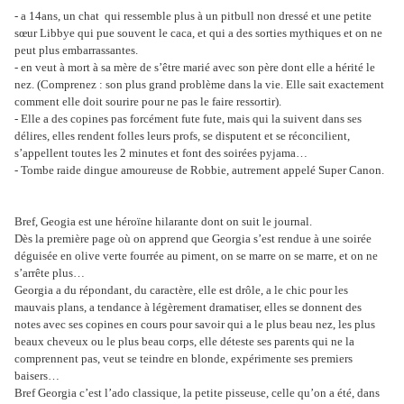
- a 14ans, un chat
qui ressemble plus à un pitbull non dressé et une petite
sœur Libbye qui pue souvent le caca, et qui a des sorties mythiques et on ne
peut plus embarrassantes.
- en veut à mort à sa mère de s’être marié avec son père dont elle a hérité le
nez. (Comprenez : son plus grand problème dans la vie. Elle sait exactement
comment elle doit sourire pour ne pas le faire ressortir).
- Elle a des copines pas forcément fute fute, mais qui la suivent dans ses
délires, elles rendent folles leurs profs, se disputent et se réconcilient,
s’appellent toutes les 2 minutes et font des soirées pyjama…
- Tombe raide dingue amoureuse de Robbie, autrement appelé Super Canon.
Bref, Geogia est une héroïne hilarante dont on suit le journal.
Dès la première page où on apprend que Georgia s’est rendue à une soirée
déguisée en olive verte fourrée au piment, on se marre on se marre, et on ne
s’arrête plus…
Georgia a du répondant, du caractère, elle est drôle, a le chic pour les
mauvais plans, a tendance à légèrement dramatiser, elles se donnent des
notes avec ses copines en cours pour savoir qui a le plus beau nez, les plus
beaux cheveux ou le plus beau corps, elle déteste ses parents qui ne la
comprennent pas, veut se teindre en blonde, expérimente ses premiers
baisers…
Bref Georgia c’est l’ado classique, la petite pisseuse, celle qu’on a été, dans