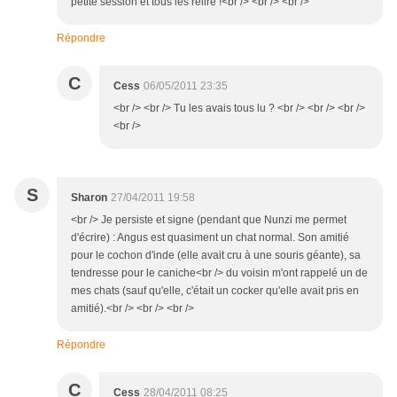
petite session et tous les relire !<br /> <br /> <br />
Répondre
C
Cess
06/05/2011 23:35
<br /> <br /> Tu les avais tous lu ? <br /> <br /> <br />
<br />
S
Sharon
27/04/2011 19:58
<br /> Je persiste et signe (pendant que Nunzi me permet
d'écrire) : Angus est quasiment un chat normal. Son amitié
pour le cochon d'inde (elle avait cru à une souris géante), sa
tendresse pour le caniche<br /> du voisin m'ont rappelé un de
mes chats (sauf qu'elle, c'était un cocker qu'elle avait pris en
amitié).<br /> <br /> <br />
Répondre
C
Cess
28/04/2011 08:25