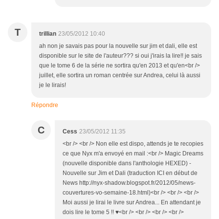
T
trillian
23/05/2012 10:40
ah non je savais pas pour la nouvelle sur jim et dali, elle est
disponible sur le site de l'auteur??? si oui j'irais la lire!! je sais
que le tome 6 de la série ne sortira qu'en 2013 et qu'en<br />
juillet, elle sortira un roman centrée sur Andrea, celui là aussi
je le lirais!
Répondre
C
Cess
23/05/2012 11:35
<br /> <br /> Non elle est dispo, attends je te recopies
ce que Nyx m'a envoyé en mail :<br /> Magic Dreams
(nouvelle disponible dans l'anthologie HEXED) -
Nouvelle sur Jim et Dali (traduction ICI en début de
News http://nyx-shadow.blogspot.fr/2012/05/news-
couvertures-vo-semaine-18.html)<br /> <br /> <br />
Moi aussi je lirai le livre sur Andrea... En attendant je
dois lire le tome 5 !! ♥<br /> <br /> <br /> <br />