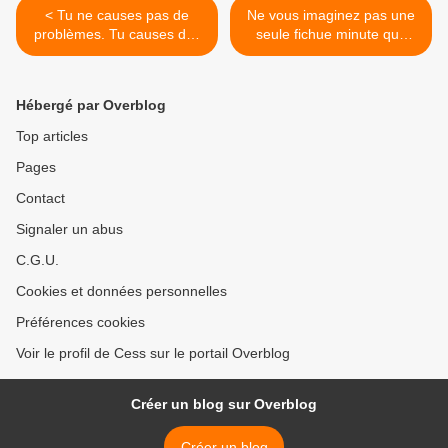
< Tu ne causes pas de
Ne vous imaginez pas une
problèmes. Tu causes des
seule fichue minute que
catastrophes.
vous pouvez mettre tout
cela dans votre regard, et
mourir. Ce sont des
Hébergé par Overblog
foutaises. Je ne
recommencerai pas. >
Top articles
Pages
Contact
Signaler un abus
C.G.U.
Cookies et données personnelles
Préférences cookies
Voir le profil de Cess sur le portail Overblog
Créer un blog sur Overblog
Créer un blog