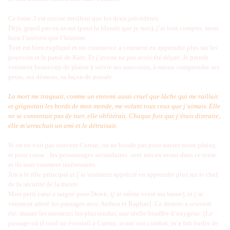
Ce tome 3 est encore meilleur que les deux précédents.
Déjà, grand pas en avant (pour la blonde que je suis), j’ai tout compris, aussi
bien l’univers que l’histoire.
Tout est bien expliqué et on commence a vraiment en apprendre plus sur les
pouvoirs et le passé de Kate. Et j’avoue ne pas avoir été déçue. Je prends
vraiment beaucoup de plaisir à suivre ses souvenirs, à mieux comprendre ses
peurs, ses démons, sa façon de pensée.
La mort me traquait, comme un ennemi aussi cruel que lâche qui me raillait
et grignotait les bords de mon monde, me volant tous ceux que j’aimais. Elle
ne se contentait pas de tuer, elle oblitérait. Chaque fois que j’étais distraite,
elle m’arrachait un ami et le détruisait.
Si on ne voit pas souvent Curran, on ne boude pas pour autant notre plaisir,
et pour cause : les personnages secondaires
sont mis en avant dans ce tome
et ils sont vraiment intéressants.
Jim a le rôle principal et j’ai vraiment apprécié en apprendre plus sur le chef
de la sécurité de la meute.
Mon petit cœur a saigné pour Derek, (j’ai même versé ma larme), et j’ai
vraiment adoré les passages avec Andrea et Raphael. Ce dernier a souvent
été, durant les moments les plus tendus, une réelle bouffée d’oxygène. (Le
passage où il tend un éventail à Curran, avant son combat, m’a fait hurler de