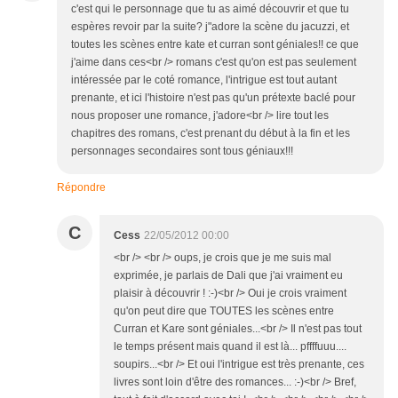
c'est qui le personnage que tu as aimé découvrir et que tu
espères revoir par la suite? j"adore la scène du jacuzzi, et
toutes les scènes entre kate et curran sont géniales!! ce que
j'aime dans ces<br /> romans c'est qu'on est pas seulement
intéressée par le coté romance, l'intrigue est tout autant
prenante, et ici l'histoire n'est pas qu'un prétexte baclé pour
nous proposer une romance, j'adore<br /> lire tout les
chapitres des romans, c'est prenant du début à la fin et les
personnages secondaires sont tous géniaux!!!
Répondre
C
Cess
22/05/2012 00:00
<br /> <br /> oups, je crois que je me suis mal
exprimée, je parlais de Dali que j'ai vraiment eu
plaisir à découvrir ! :-)<br /> Oui je crois vraiment
qu'on peut dire que TOUTES les scènes entre
Curran et Kare sont géniales...<br /> Il n'est pas tout
le temps présent mais quand il est là... pffffuuu....
soupirs...<br /> Et oui l'intrigue est très prenante, ces
livres sont loin d'être des romances... :-)<br /> Bref,