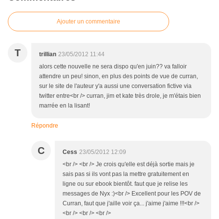
Ajouter un commentaire
T
trillian
23/05/2012 11:44
alors cette nouvelle ne sera dispo qu'en juin?? va falloir
attendre un peu! sinon, en plus des points de vue de curran,
sur le site de l'auteur y'a aussi une conversation fictive via
twitter entre<br /> curran, jim et kate très drole, je m'étais bien
marrée en la lisant!
Répondre
C
Cess
23/05/2012 12:09
<br /> <br /> Je crois qu'elle est déjà sortie mais je
sais pas si ils vont pas la mettre gratuitement en
ligne ou sur ebook bientôt. faut que je relise les
messages de Nyx :)<br /> Excellent pour les POV de
Curran, faut que j'aille voir ça... j'aime j'aime !!!<br />
<br /> <br /> <br />