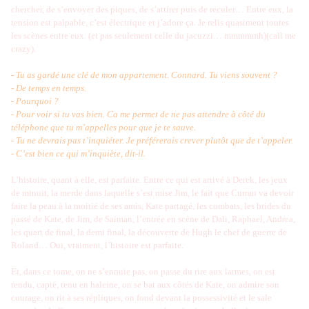
chercher, de s’envoyer des piques, de s’attirer puis de reculer… Entre eux, la
tension est palpable, c’est électrique et j’adore ça. Je relis quasiment toutes
les scènes entre eux. (et pas seulement celle du jacuzzi… mmmmmh)(call me
crazy).
- Tu as gardé une clé de mon appartement. Connard. Tu viens souvent ?
- De temps en temps.
- Pourquoi ?
- Pour voir si tu vas bien. Ca me permet de ne pas attendre à côté du
téléphone que tu m’appelles pour que je te sauve.
- Tu ne devrais pas t’inquiéter. Je préférerais crever plutôt que de t’appeler.
- C’est bien ce qui m’inquiète, dit-il.
L’histoire, quant à elle, est parfaite. Entre ce qui est arrivé à Derek, les jeux
de minuit, la merde dans laquelle s’est mise Jim, le fait que Curran va devoir
faire la peau à la moitié de ses amis, Kate partagé, les combats, les brides du
passé de Kate, de Jim, de Saiman, l’entrée en scène de Dali, Raphael, Andrea,
les quart de final, la demi final, la découverte de Hugh le chef de guerre de
Roland… Oui, vraiment, l’histoire est parfaite.
Et, dans ce tome, on ne s’ennuie pas, on passe du rire aux larmes, on est
tendu, capté, tenu en haleine, on se bat aux côtés de Kate, on admire son
courage, on rit à ses répliques, on fond devant la possessivité et le sale