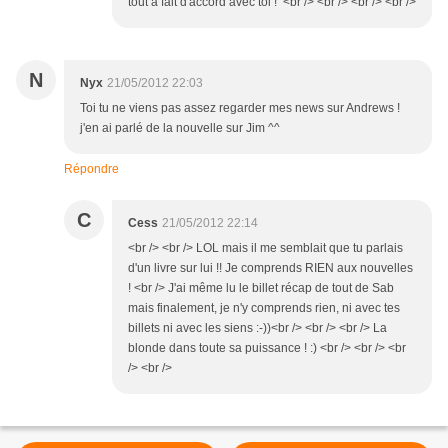
tout à fait d'accord avec toi ! <br /> <br /> <br /> <br />
N
Nyx
21/05/2012 22:03
Toi tu ne viens pas assez regarder mes news sur Andrews !
j'en ai parlé de la nouvelle sur Jim ^^
Répondre
C
Cess
21/05/2012 22:14
<br /> <br /> LOL mais il me semblait que tu parlais
d'un livre sur lui !! Je comprends RIEN aux nouvelles
! <br /> J'ai même lu le billet récap de tout de Sab
mais finalement, je n'y comprends rien, ni avec tes
billets ni avec les siens :-))<br /> <br /> <br /> La
blonde dans toute sa puissance ! :) <br /> <br /> <br
/> <br />