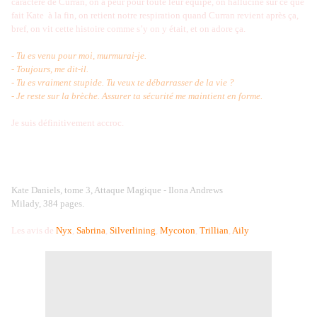
caractère de Curran, on a peur pour toute leur équipe, on hallucine sur ce que
fait Kate
à la fin, on retient notre respiration quand Curran revient après ça,
bref, on vit cette histoire comme s’y on y était, et on adore ça.
- Tu es venu pour moi, murmurai-je.
- Toujours, me dit-il.
- Tu es vraiment stupide. Tu veux te débarrasser de la vie ?
- Je reste sur la brèche. Assurer ta sécurité me maintient en forme.
Je suis définitivement accroc.
Kate Daniels, tome 3, Attaque Magique - Ilona Andrews
Milady, 384 pages.
Les avis de
Nyx
,
Sabrina
,
Silverlining
,
Mycoton
,
Trillian
,
Aily