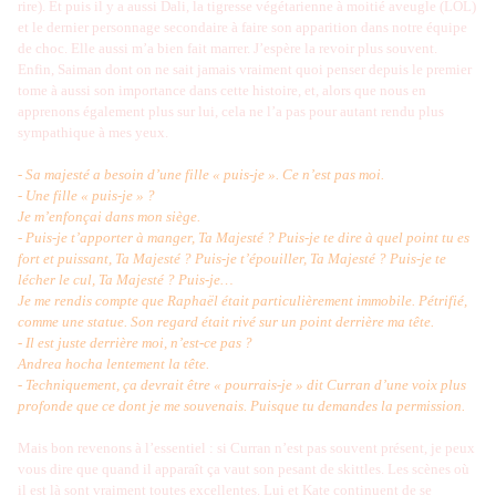
rire). Et puis il y a aussi Dali, la tigresse végétarienne à moitié aveugle (LOL)
et le dernier personnage secondaire à faire son apparition dans notre équipe
de choc. Elle aussi m’a bien fait marrer. J’espère la revoir plus souvent.
Enfin, Saiman dont on ne sait jamais vraiment quoi penser depuis le premier
tome à aussi son importance dans cette histoire, et, alors que nous en
apprenons également plus sur lui, cela ne l’a pas pour autant rendu plus
sympathique à mes yeux.
- Sa majesté a besoin d’une fille « puis-je ». Ce n’est pas moi.
- Une fille « puis-je » ?
Je m’enfonçai dans mon siège.
- Puis-je t’apporter à manger, Ta Majesté ? Puis-je te dire à quel point tu es
fort et puissant, Ta Majesté ? Puis-je t’épouiller, Ta Majesté ? Puis-je te
lécher le cul, Ta Majesté ? Puis-je…
Je me rendis compte que Raphaël était particulièrement immobile. Pétrifié,
comme une statue. Son regard était rivé sur un point derrière ma tête.
- Il est juste derrière moi, n’est-ce pas ?
Andrea hocha lentement la tête.
- Techniquement, ça devrait être « pourrais-je » dit Curran d’une voix plus
profonde que ce dont je me souvenais. Puisque tu demandes la permission.
Mais bon revenons à l’essentiel : si Curran n’est pas souvent présent, je peux
vous dire que quand il apparaît ça vaut son pesant de skittles. Les scènes où
il est là sont vraiment toutes excellentes. Lui et Kate continuent de se