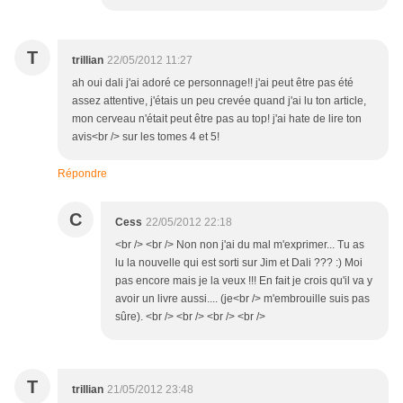
T
trillian
22/05/2012 11:27
ah oui dali j'ai adoré ce personnage!! j'ai peut être pas été
assez attentive, j'étais un peu crevée quand j'ai lu ton article,
mon cerveau n'était peut être pas au top! j'ai hate de lire ton
avis<br /> sur les tomes 4 et 5!
Répondre
C
Cess
22/05/2012 22:18
<br /> <br /> Non non j'ai du mal m'exprimer... Tu as
lu la nouvelle qui est sorti sur Jim et Dali ??? :) Moi
pas encore mais je la veux !!! En fait je crois qu'il va y
avoir un livre aussi.... (je<br /> m'embrouille suis pas
sûre). <br /> <br /> <br /> <br />
T
trillian
21/05/2012 23:48