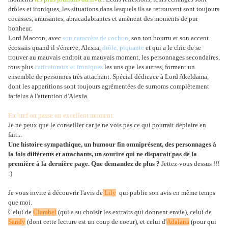
drôles et ironiques, les situations dans lesquels ils se retrouvent sont toujours
cocasses, amusantes, abracadabrantes et amènent des moments de pur
bonheur.
Lord Maccon, avec
son caractère de cochon
, son ton bourru et son accent
écossais quand il s'énerve, Alexia,
drôle, piquante
et qui a le chic de se
trouver au mauvais endroit au mauvais moment, les personnages secondaires,
tous plus
caricaturaux et ironiques
les uns que les autres, forment un
ensemble de personnes très attachant. Spécial dédicace à Lord Akeldama,
dont les apparitions sont toujours agrémentées de surnoms complètement
farfelus à l'attention d'Alexia.
En bref on passe un excellent moment.
Je ne peux que le conseiller car je ne vois pas ce qui pourrait déplaire en
fait...
Une histoire sympathique, un humour fin omniprésent, des personnages à
la fois différents et attachants, un sourire qui ne disparait pas de la
première à la dernière page. Que demandez de plus ?
Jettez-vous dessus !!!
:)
Je vous invite à découvrir l'avis de
Lily
qui publie son avis en même temps
que moi.
Celui de
Clarabel
(qui a su choisir les extraits qui donnent envie), celui de
Sandy
(dont cette lecture est un coup de coeur), et celui d'
Adalana
(pour qui