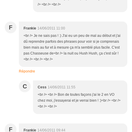
/> <br /> <br />
F
Frankie
14/06/2011 11:00
<br /> Je ne sais pas ! :) J'ai eu un peu de mal au début et j'ai
dû reprendre parfois des phrases pour voir si je comprenais
bien mais au fur et à mesure ça m'a semblé plus facile. C'est
pas Chasseuse de<br /> la nuit ou Hush Hush, ça c'est sûr !
<br /> <br /> <br />
Répondre
C
Cess
14/06/2011 11:55
<br /> <br /> Bon de toutes façons j'ai le 2 en VO
chez moi, j'essayerai et je verrai bien ! :)<br /> <br />
<br /> <br />
F
Frankie
14/06/2011 09:44