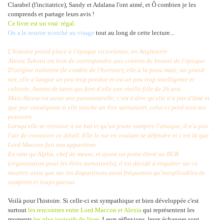
Clarabel (l'incitatrice), Sandy et Adalana l'ont aimé, et Ô combien je les
comprends et partage leurs avis !
Ce livre est un vrai régal.
On a le sourire scotché au visage
tout au long de cette lecture...
L'histoire prend place à l'époque victorienne, en Angleterre.
Alexia Tabotti est loin de correspondre aux critères de beauté de l'époque.
D'origine italienne (le comble de l'horreur), elle a la peau mate, un grand
nez, elle a langue un peu trop pendue et est un peu trop intelligente et
cultivée. Autant de tares qui font d'elle une vieille fille de 26 ans.
Mais Alexia est aussi une paranaturelle, c'est à dire qu'elle n'a pas d'âme et
que par conséquent si elle touche un être surnaturel, celui-ci perd tous ses
pouvoirs.
Lorsqu'elle se retrouve à un bal et qu'un jeune vampire l'attaque, il n'a pas
l'air de connaitre ce détail. Elle le tue en voulant se défendre et c'est là que
Lord Maccon fait son apparition.
En tant qu'Alpha, chef de meute, et ayant un poste élevé au BUR
(organisation pour les êtres surnaturels), il est décidé à enquêter sur ce
meurtre ainsi que sur les disparitions aussi fréquentes qu'inexplicables de
vampires et loups garous.
Voilà pour l'histoire. Si celle-ci est sympathique et bien développée c'est
surtout
les rencontres entre Lord Maccon et Alexia
qui représentent les
moments
les plus jouissifs du livre
. Leurs réflexions, leurs échanges sont