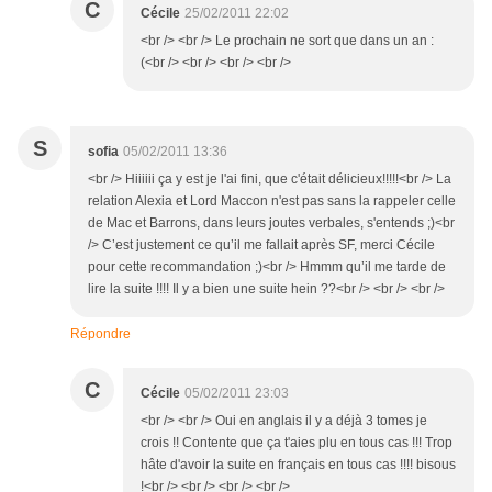
C
Cécile
25/02/2011 22:02
<br /> <br /> Le prochain ne sort que dans un an :
(<br /> <br /> <br /> <br />
S
sofia
05/02/2011 13:36
<br /> Hiiiiii ça y est je l'ai fini, que c'était délicieux!!!!!<br /> La
relation Alexia et Lord Maccon n'est pas sans la rappeler celle
de Mac et Barrons, dans leurs joutes verbales, s'entends ;)<br
/> C’est justement ce qu’il me fallait après SF, merci Cécile
pour cette recommandation ;)<br /> Hmmm qu’il me tarde de
lire la suite !!!! Il y a bien une suite hein ??<br /> <br /> <br />
Répondre
C
Cécile
05/02/2011 23:03
<br /> <br /> Oui en anglais il y a déjà 3 tomes je
crois !! Contente que ça t'aies plu en tous cas !!! Trop
hâte d'avoir la suite en français en tous cas !!!! bisous
!<br /> <br /> <br /> <br />