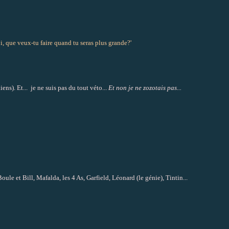
i, que veux-tu faire quand tu seras plus grande?'
iens). Et... je ne suis pas du tout véto...
Et non je ne zozotais pas...
ule et Bill, Mafalda, les 4 As, Garfield, Léonard (le génie), Tintin...