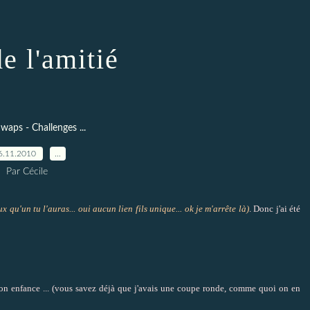
e l'amitié
Swaps - Challenges ...
6.11.2010
…
Par Cécile
 qu'un tu l'auras... oui aucun lien fils unique... ok je m'arrête là)
. Donc j'ai été
 mon enfance ... (vous savez déjà que j'avais une coupe ronde, comme quoi on en