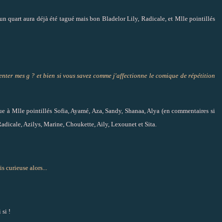
'un quart aura déjà été tagué mais bon Bladelor Lily, Radicale, et Mlle pointillés
nter mes g ? et bien si vous savez comme j'affectionne le comique de répétition
que à Mlle pointillés Sofia, Ayamé, Aza, Sandy, Shanaa, Alya (en commentaires si
adicale, Azilys, Marine, Choukette, Aily, Lexounet et Sita.
s curieuse alors...
 si !