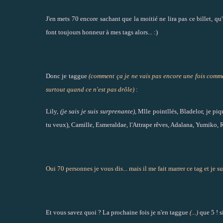
J'en mets 70 encore sachant que la moitié ne lira pas ce billet, qu
font toujours honneur à mes tags alors... :)
Donc je taggue
(comment ça je ne vais pas encore une fois comme
surtout quand ce n'est pas drôle)
:
Lily,
(je sais je suis surprenante),
Mlle pointllés, Bladelor, je pi
tu veux), Camille, Esmeraldae, l'Attrape rêves, Adalana, Yumiko, R
Oui 70 personnes je vous dis... mais il me fait marrer ce tag et je sui
Et vous savez quoi ? La prochaine fois je n'en taggue
(...)
que 5 ! si