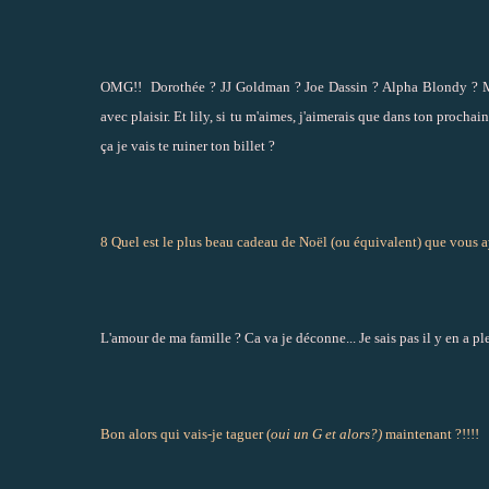
OMG!! Dorothée ? JJ Goldman ? Joe Dassin ? Alpha Blondy ? Mais 
avec plaisir. Et lily, si tu m'aimes, j'aimerais que dans ton proch
ça je vais te ruiner ton billet ?
8 Quel est le plus beau cadeau de Noël (ou équivalent) que vous a
L'amour de ma famille ? Ca va je déconne... Je sais pas il y en a ple
Bon alors qui vais-je taguer (
oui un G et alors?)
maintenant ?!!!!