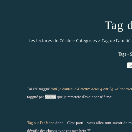
Tag d
Les lectures de Cécile
>
Categories
>
Tag de l'amitié
Tags - 
1
J'ai été taggué
(oui je continue à mettre deux g car 2g valent mieux
taggué par
Sharon
que je remercie d'avoir pensé à moi !
Tag sur l'enfance
donc... C'est parti... vous allez tout savoir de
dévoile des choses avec ces tags hein ?!)