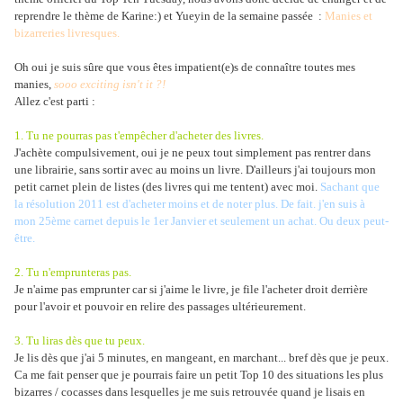
reprendre le thème de Karine:) et Yueyin de la semaine passée :
Manies et
bizarreries livresques.
Oh oui je suis sûre que vous êtes impatient(e)s de connaître toutes mes
manies,
sooo exciting isn't it ?!
Allez c'est parti :
1. Tu ne pourras pas t'empêcher d'acheter des livres.
J'achète compulsivement, oui je ne peux tout simplement pas rentrer dans
une librairie, sans sortir avec au moins un livre. D'ailleurs j'ai toujours mon
petit carnet plein de listes (des livres qui me tentent) avec moi.
Sachant que
la résolution 2011 est d'acheter moins et de noter plus. De fait. j'en suis à
mon 25ème carnet depuis le 1er Janvier et seulement un achat. Ou deux peut-
être.
2. Tu n'emprunteras pas.
Je n'aime pas emprunter car si j'aime le livre, je file l'acheter droit derrière
pour l'avoir et pouvoir en relire des passages ultérieurement.
3. Tu liras dès que tu peux.
Je lis dès que j'ai 5 minutes, en mangeant, en marchant... bref dès que je peux.
Ca me fait penser que je pourrais faire un petit Top 10 des situations les plus
bizarres / cocasses dans lesquelles je me suis retrouvée quand je lisais en