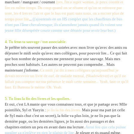
marchant / mangeant / courrant
(yes, I'm a super woman, je peux courrir et
lire en même temps. Du coup quand on se rétame et qu'on se retrouve par
terre, les 4 fers en l'air et que le bus est parti sans nous, on a encore plus de
temps pour lire
...
(j'ajouterais en un HS complet que les chauffeurs de bus
n'ont pas l'âme chevaleresque, ils n'attendent jamais quand ils voient une
jeune fille désespérée courir comme une dératée pour avoir leur bus.)
4. Tu feras ta sauvage / ton associable.
Je préfère très souvent passer des soirées avec mon livre qu'avec des amis ou
déjeuner le midi seule qu'avec mes collègues, pour pouvoir lire... Ce qui fait
que bon nombre de personnes me prennent pour une sauvage. Mais mes
proches sont habitués. Les autres ne peuvent pas comprendre... Mais
maintenant j'informe.
Ce midi j'ai dit à mes collègues qu'aujourd'hui je
devais recevoir un livre de ouf, de malade mental, (Shadowfever) et qu'il ne
fallait pas compter sur ma présence le midi cette semaine... Yeah, faut ce qu'il
faut. Et Barrons le mérite. Oh. Yeah.
5. Tu liras la fin des livres et les spoilers.
Et oui, c'est LA manie que vous connaissez tous, et que je partage avec Mlle
pointillés, Syl et Yueyin :
je lis la fin des livres.
Mais pour ma part (et celle
de Syl mais chut c'est un secret), la folie va plus loin, je ne lis pas que la
dernière page, ou les dernières lignes, je lis aussi des passages et des
chapitres entiers un peu en avant dans ma lecture.
Aussi fou que cela puisse
paraître ça n'enlève en rien le plaisir de lire.
Je pleure et ris quand même,