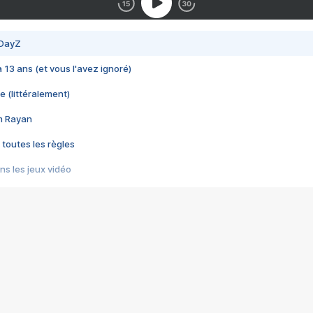
 DayZ
 a 13 ans (et vous l'avez ignoré)
e (littéralement)
im Rayan
 toutes les règles
s les jeux vidéo
us choquant de Rockstar ? - Le scandale BULLY
e plus moche de Steam
du RÊVE tourne au CAUCHEMAR
pendant 8 heures
it… à tort