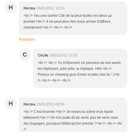
H
Heclea
26/01/2011 10:03
<br /> Yes une soirée Cité de la peur toutes les deux ça
promet !<br /> Il ne peut plus rien nous arriver d'affreux,
maintenant !<br /> <br /> <br />
Répondre
C
Cécile
26/01/2011 10:05
<br /> <br /> Tu m'étonnes! on pleurera de rire avant
les répliques. jolie jolie, la réplique. Hihi.<br />
Prenez un chewing gum Emile et jetez moi là ! :)<br
/> <br /> <br /> <br />
H
Heclea
26/01/2011 09:56
<br /> C'est énorme !<br /> Je revois la scène et je rigole
bêtement !<br /> On m'a juste dit de venir, pas de venir avec
des bagages, pourquoi fallait qu'j'en prende ?<br /> <br /> <br
/>