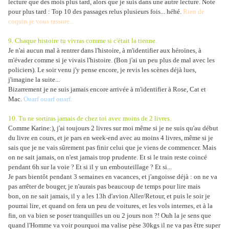
lecture que des mois plus tard, alors que je suis dans une autre lecture. Note
pour plus tard : Top 10 des passages relus plusieurs fois... héhé.
Rien de
coquin je vous rassure...
9. Chaque histoire tu vivras comme si c'était la tienne.
Je n'ai aucun mal à rentrer dans l'histoire, à m'identifier aux héroïnes, à
m'évader comme si je vivais l'histoire. (Bon j'ai un peu plus de mal avec les
policiers). Le soir venu j'y pense encore, je revis les scènes déjà lues,
j'imagine la suite...
Bizarrement je ne suis jamais encore arrivée à m'identifier à Rose, Cat et
Mac.
Ouarf ouarf ouarf.
10. Tu ne sortiras jamais de chez toi avec moins de 2 livres.
Comme Karine:), j'ai toujours 2 livres sur moi même si je ne suis qu'au début
du livre en cours, et je pars en week-end avec au moins 4 livres, même si je
sais que je ne vais sûrement pas finir celui que je viens de commencer. Mais
on ne sait jamais, on n'est jamais trop prudente. Et si le train reste coincé
pendant 6h sur la voie ? Et si il y un embouteillage ? Et si...
Je pars bientôt pendant 3 semaines en vacances, et j'angoisse déjà : on ne va
pas arrêter de bouger, je n'aurais pas beaucoup de temps pour lire mais
bon, on ne sait jamais, il y a les 13h d'avion Aller/Retour, et puis le soir je
pourrai lire, et quand on fera un peu de voitures, et les vols internes, et à la
fin, on va bien se poser tranquilles un ou 2 jours non ?! Ouh la je sens que
quand l'Homme va voir pourquoi ma valise pèse 30kgs il ne va pas être super