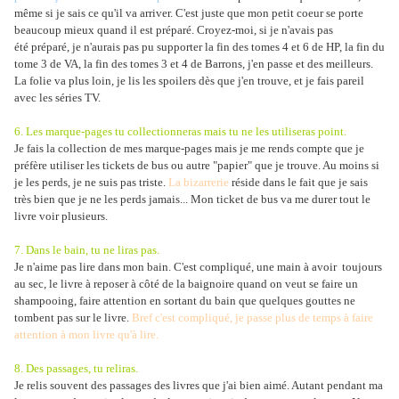
même si je sais ce qu'il va arriver. C'est juste que mon petit coeur se porte
beaucoup mieux quand il est préparé. Croyez-moi, si je n'avais pas
été préparé, je n'aurais pas pu supporter la fin des tomes 4 et 6 de HP, la fin du
tome 3 de VA, la fin des tomes 3 et 4 de Barrons, j'en passe et des meilleurs.
La folie va plus loin, je lis les spoilers dès que j'en trouve, et je fais pareil
avec les séries TV.
6. Les marque-pages tu collectionneras mais tu ne les utiliseras point.
Je fais la collection de mes marque-pages mais je me rends compte que je
préfère utiliser les tickets de bus ou autre "papier" que je trouve. Au moins si
je les perds, je ne suis pas triste.
La bizarrerie
réside dans le fait que je sais
très bien que je ne les perds jamais... Mon ticket de bus va me durer tout le
livre voir plusieurs.
7. Dans le bain, tu ne liras pas.
Je n'aime pas lire dans mon bain. C'est compliqué, une main à avoir toujours
au sec, le livre à reposer à côté de la baignoire quand on veut se faire un
shampooing, faire attention en sortant du bain que quelques gouttes ne
tombent pas sur le livre.
Bref c'est compliqué, je passe plus de temps à faire
attention à mon livre qu'à lire.
8. Des passages, tu reliras.
Je relis souvent des passages des livres que j'ai bien aimé. Autant pendant ma