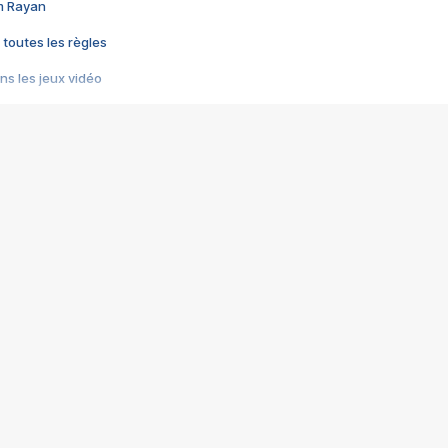
im Rayan
 toutes les règles
s les jeux vidéo
us choquant de Rockstar ? - Le scandale BULLY
e plus moche de Steam
du RÊVE tourne au CAUCHEMAR
pendant 8 heures
it… à tort
umiliés par un jeu vidéo
ire - Final Fantasy 8
ti un empire - Age of Empires
story DOFUS
tard, il crée l'un des pires jeux de tous les temps, MindsEye.