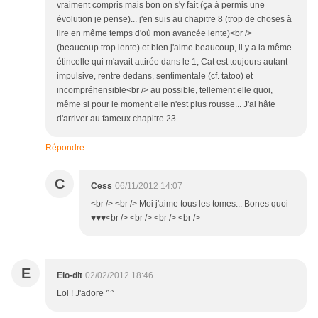
vraiment compris mais bon on s'y fait (ça à permis une
évolution je pense)... j'en suis au chapitre 8 (trop de choses à
lire en même temps d'où mon avancée lente)<br />
(beaucoup trop lente) et bien j'aime beaucoup, il y a la même
étincelle qui m'avait attirée dans le 1, Cat est toujours autant
impulsive, rentre dedans, sentimentale (cf. tatoo) et
incompréhensible<br /> au possible, tellement elle quoi,
même si pour le moment elle n'est plus rousse... J'ai hâte
d'arriver au fameux chapitre 23
Répondre
C
Cess
06/11/2012 14:07
<br /> <br /> Moi j'aime tous les tomes... Bones quoi
♥♥♥<br /> <br /> <br /> <br />
E
Elo-dit
02/02/2012 18:46
Lol ! J'adore ^^