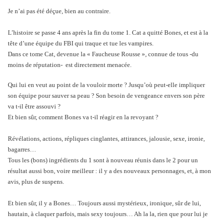
Je n’ai pas été déçue, bien au contraire.
L’histoire se passe 4 ans après la fin du tome 1. Cat a quitté Bones, et est à la
tête d’une équipe du FBI qui traque et tue les vampires.
Dans ce tome Cat, devenue la « Faucheuse Rousse », connue de tous -du
moins de réputation-
est directement menacée.
Qui lui en veut au point de la vouloir morte ? Jusqu’où peut-elle impliquer
son équipe pour sauver sa peau ? Son besoin de vengeance envers son père
va t-il être assouvi ?
Et bien sûr, comment Bones va t-il réagir en la revoyant ?
Révélations, actions, répliques cinglantes, attirances, jalousie, sexe, ironie,
bagarres…
Tous les (bons) ingrédients du 1 sont à nouveau réunis dans le 2 pour un
résultat aussi bon, voire meilleur : il y a des nouveaux personnages, et, à mon
avis, plus de suspens.
Et bien sûr, il y a Bones… Toujours aussi mystérieux, ironique, sûr de lui,
hautain, à claquer parfois, mais sexy
toujours… Ah la la, rien que pour lui je