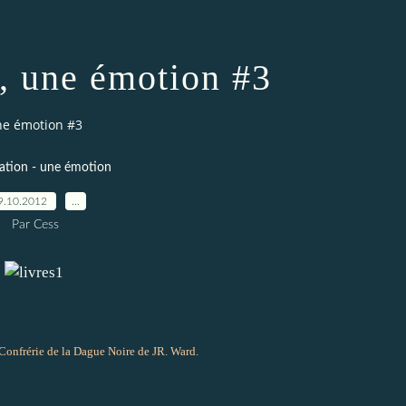
n, une émotion #3
une émotion #3
tation - une émotion
9.10.2012
…
Par Cess
a Confrérie de la Dague Noire de JR. Ward.