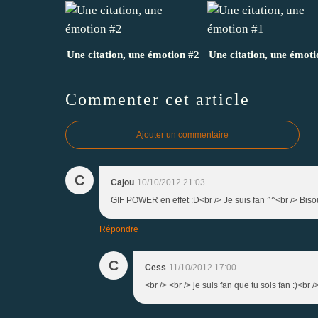
Une citation, une émotion #2
Une citation, une émoti
Commenter cet article
Ajouter un commentaire
C
Cajou
10/10/2012 21:03
GIF POWER en effet :D<br /> Je suis fan ^^<br /> Biso
Répondre
C
Cess
11/10/2012 17:00
<br /> <br /> je suis fan que tu sois fan :)<br /