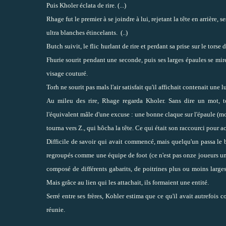
Puis Kholer éclata de rire. (...)
Rhage fut le premier à se joindre à lui, rejetant la tête en arrière
ultra blanches étincelants. (..)
Butch suivit, le flic hurlant de rire et perdant sa prise sur le tors
Fhurie sourit pendant une seconde, puis ses larges épaules se miren
visage couturé.
Torh ne sourit pas mals l'air satisfait qu'il affichait contenait une l
Au mileu des rire, Rhage regarda Kholer. Sans dire un mot, tou
l'équivalent mâle d'une excuse : une bonne claque sur l'épaule (moi,
tourna vers Z., qui hôcha la tête. Ce qui était son raccourci pour a
Difficile de savoir qui avait commencé, mais quelqu'un passa le br
regroupés comme une équipe de foot (ce n'est pas onze joueurs une 
composé de différents gabarits, de poitrines plus ou moins large
Mais grâce au lien qui les attachait, ils formaient une entité.
Serré entre ses frères, Kohler estima que ce qu'il avait autrefois
réunie.