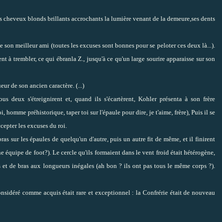
, ses cheveux blonds brillants accrochants la lumière venant de la demeure,ses dents
e de son meilleur ami (toutes les excuses sont bonnes pour se peloter ces deux là...).
t à trembler, ce qui ébranla Z., jusqu'à ce qu'un large sourire apparaisse sur son
ueur de son ancien caractère. (...)
s deux s'étreignirent et, quand ils s'écartèrent, Kohler présenta à son frère
 homme préhistorique, taper toi sur l'épaule pour dire, je t'aime, frère), Puis il se
ccepter les excuses du roi.
as sur les épaules de quelqu'un d'autre, puis un autre fit de même, et il finirent
équipe de foot?). Le cercle qu'ils formaient dans le vent froid était hétérogène,
s et de bras aux longueurs inégales (ah bon ? ils ont pas tous le même corps ?).
 considéré comme acquis était rare et exceptionnel : la Confrérie était de nouveau