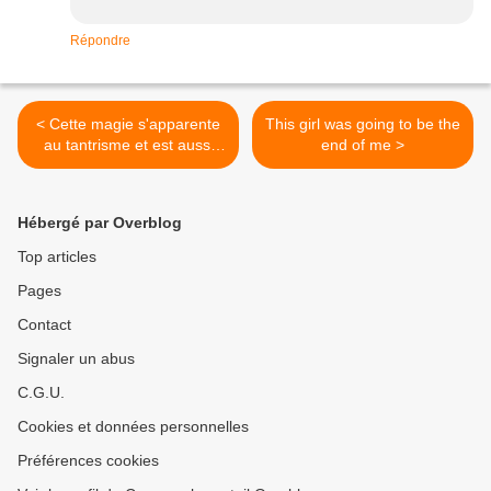
Répondre
< Cette magie s'apparente
This girl was going to be the
au tantrisme et est aussi
end of me >
appelée magie sexuelle.
Hébergé par Overblog
Top articles
Pages
Contact
Signaler un abus
C.G.U.
Cookies et données personnelles
Préférences cookies