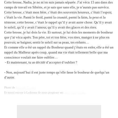
Cette brosse, Nadia, je ne m’en suis jamais séparée. J’ai vécu 15 ans dans des
camps de travail en Sibérie, et je sais que sans elle, je n’aurais pas survécu.
Cette brosse, c’était mon frère, c’était des souvenirs heureux, c’était l’espoir,
c’était la vie. Parmi le froid, parmi la cruauté, parmi la faim, la peur et la
tristesse, cette brosse, c’était le rappel qu’il y avait autre chose. Qu’il y avait
le soleil, qu’il y avait l’amour, qu’il y avait des glaces et des rires.
Cette brosse, je lui dois la vie. Et surtout, je lui dois les moments de bonheur
que j’ai vécu après. Ton père, toi et ton frère, vos rires, manger à ne plus en
pouvoir, se baigner, sentir le soleil sur sa peau, tes enfants…
Et comme elle a été un rappel du Bonheur quand j’étais en enfer, elle a été un
rappel du Malheur après coup, quand ma vie était tellement belle que ma
conscience voulait me faire oublier…
- Et maintenant, tu as décidé d’accepter d’oublier ?
- Non, aujourd’hui il est juste temps qu’elle fasse le bonheur de quelqu’un
d’autre.
Photo de
Romaric Cazaux
Et merci encore à Leiloona de nous proposer ses
ateliers d'écriture
.