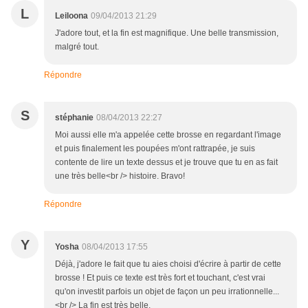
L
Leiloona
09/04/2013 21:29
J'adore tout, et la fin est magnifique. Une belle transmission,
malgré tout.
Répondre
S
stéphanie
08/04/2013 22:27
Moi aussi elle m'a appelée cette brosse en regardant l'image
et puis finalement les poupées m'ont rattrapée, je suis
contente de lire un texte dessus et je trouve que tu en as fait
une très belle<br /> histoire. Bravo!
Répondre
Y
Yosha
08/04/2013 17:55
Déjà, j'adore le fait que tu aies choisi d'écrire à partir de cette
brosse ! Et puis ce texte est très fort et touchant, c'est vrai
qu'on investit parfois un objet de façon un peu irrationnelle...
<br /> La fin est très belle.