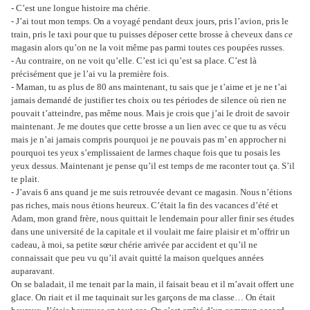
- C’est une longue histoire ma chérie.
- J’ai tout mon temps. On a voyagé pendant deux jours, pris l’avion, pris le
train, pris le taxi pour que tu puisses déposer cette brosse à cheveux dans
ce
magasin alors qu’on ne la voit même pas parmi toutes ces poupées russes.
- Au contraire, on ne voit qu’elle. C’est ici qu’est sa place. C’est là
précisément que je l’ai vu la première fois.
- Maman, tu as plus de 80 ans maintenant, tu sais que je t’aime et je ne t’ai
jamais demandé de justifier tes choix ou tes périodes de silence où rien ne
pouvait t’atteindre, pas même nous. Mais je crois que j’ai le droit de savoir
maintenant. Je me doutes que cette brosse a un lien avec ce que tu as vécu
mais je n’ai jamais compris pourquoi je ne pouvais pas m’ en approcher ni
pourquoi tes yeux s’emplissaient de larmes chaque fois que tu posais les
yeux dessus. Maintenant je pense qu’il est temps de me raconter tout ça. S’il
te plait.
- J’avais 6 ans quand je me suis retrouvée devant ce magasin. Nous n’étions
pas riches, mais nous étions heureux. C’était la fin des vacances d’été et
Adam, mon grand frère, nous quittait le lendemain pour aller finir ses études
dans une université de la capitale et il voulait me faire plaisir et m’offrir un
cadeau, à moi, sa petite sœur chérie arrivée par accident et qu’il ne
connaissait que peu vu qu’il avait quitté la maison quelques années
auparavant.
On se baladait, il me tenait par la main, il faisait beau et il m’avait offert une
glace. On riait et il me taquinait sur les garçons de ma classe… On était