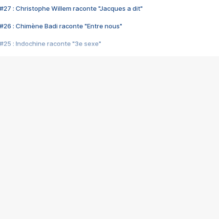
#27 : Christophe Willem raconte "Jacques a dit"
#26 : Chimène Badi raconte "Entre nous"
#25 : Indochine raconte "3e sexe"
#24 : Zaho raconte "C'est chelou"
#23 : Patrick Bruel raconte "Au café des délices"
#22 : Kyo raconte "Le chemin"
#21 : Nolwenn Leroy raconte "Cassé"
#20 : Patrick Hernandez raconte "Born to be alive"
#19 : Lorie raconte "Près de moi"
#18 : Michael Jones raconte "A nos actes manqués" (avec Jean-Jacque
#17 : Khaled raconte "Aïcha"
#16 : Corneille raconte "Parce qu'on vient de loin"