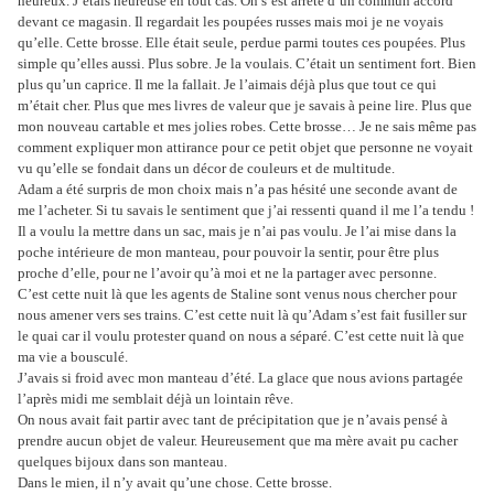
heureux. J’étais heureuse en tout cas. On s’est arrêté d’un commun accord
devant ce magasin. Il regardait les poupées russes mais moi je ne voyais
qu’elle. Cette brosse. Elle était seule, perdue parmi toutes ces poupées. Plus
simple qu’elles aussi. Plus sobre. Je la voulais. C’était un sentiment fort. Bien
plus qu’un caprice. Il me la fallait. Je l’aimais déjà plus que tout ce qui
m’était cher. Plus que mes livres de valeur que je savais à peine lire. Plus que
mon nouveau cartable et mes jolies robes. Cette brosse… Je ne sais même pas
comment expliquer mon attirance pour ce petit objet que personne ne voyait
vu qu’elle se fondait dans un décor de couleurs et de multitude.
Adam a été surpris de mon choix mais n’a pas hésité une seconde avant de
me l’acheter. Si tu savais le sentiment que j’ai ressenti quand il me l’a tendu !
Il a voulu la mettre dans un sac, mais je n’ai pas voulu. Je l’ai mise dans la
poche intérieure de mon manteau, pour pouvoir la sentir, pour être plus
proche d’elle, pour ne l’avoir qu’à moi et ne la partager avec personne.
C’est cette nuit là que les agents de Staline sont venus nous chercher pour
nous amener vers ses trains. C’est cette nuit là qu’Adam s’est fait fusiller sur
le quai car il voulu protester quand on nous a séparé. C’est cette nuit là que
ma vie a bousculé.
J’avais si froid avec mon manteau d’été. La glace que nous avions partagée
l’après midi me semblait déjà un lointain rêve.
On nous avait fait partir avec tant de précipitation que je n’avais pensé à
prendre aucun objet de valeur. Heureusement que ma mère avait pu cacher
quelques bijoux dans son manteau.
Dans le mien, il n’y avait qu’une chose. Cette brosse.