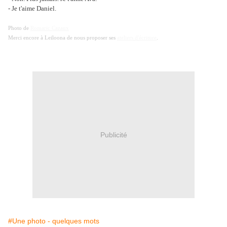
- Je t'aime Daniel.
Photo de
Romaric Cazaux
Merci encore à Leiloona de nous proposer ses
ateliers d'écriture
.
Publicité
#Une photo - quelques mots