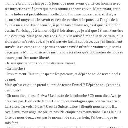
moindre bruit nous fait peur, 5 jours que nous avons quitté cet homme avec
ses intructions et 5 jours que nous sommes encore en vie. Maintenant, cette
ferme là-bas est probablement celle dont l'homme nous a parlé, et il n'y a
qu'un seul moyen de le savoir et c'est de vérifier si le poteau à l'angle de la
route a un signe. Franchement, si je me fais prendre ici, c'est que c'était mon
destin. J'ai échappé à la mort déjà 3 fois alors que je n'ai que 18 ans. Peut-être
que c'est trop. Mais je ne crois pas. Si je suis arrivé à m'enfuir de ce train, puis
alors qu'on m'a retrouvé, si je n'ai pas été fusillé sur place, que j'ai finalement
survécu à ce camps et que je suis encore arrivé à m'enfuir, vraiment, je serais
déçu que la Mort choisisse de me prendre ici alors qu'à 500 mètres de nous se
trouve peut-être notre liberté.
- Je sais que tu parles pour me distraire Daniel.
- Ca marche ?
- Pas vraiment. Tais-toi, inspecte les poteaux, et dépêche-toi de revenir près
de moi.
Mais qu'est-ce qui te prend autant de temps Daniel ? Dépêche-toi, j'entends
des bruits !
- Oh mon dieu, il est là, Ava ! Le dessin de la colombe ! Oh mon dieu Ava, je
n'y crois pas. C'est cette ferme. Ce sont ces montagnes que l'on va traverser.
La Suisse. Tu vois là-bas ? C'est la Suisse. Libre ! Bientôt nous serons li...
Ava ? Ava, mon ange, ne pleure pas. Ne craque pas maintenant. Tu es la plus
forte de nous deux, c'est pas le moment de craquer hein, j'ai besoin que tu
sois forte.