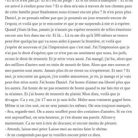
- Et si ce n'est pas ça? Et si c'est un piège ? Et si on nous a manipulé ? Et si on
est arrivé à s'enfuir pour rien ? Et si dieu m'a mis à travers de ton chemin puis
de cette famille pour finalement nous écraser encore plus ? Je n'en peux plus
Daniel, je ne pensais même pas que je pourrais un jour ressentir encore de
l'espoir, et voilà que je te rencontre et que je me surprends à rire et à espérer.
Quand j'étais là-bas, jamais je n'aurais pu espérer ressentir de telles émotions
encore une fois dans ma vie. Et là.... Là tu me dis qu'à 500 mètres se trouve
peut-être quelqu'un qui va nous aider à passer la frontière, et voilà que
j'espère de nouveau et j'ai l'impression que c'est mal. J'ai l'impression que je
n'ai pas le droit d'espérer, que ce n'est pas un sentiment que nous, les juifs,
avons le droit de ressentir. Et je m'en veux aussi. J'ai mangé, j'ai bu, alors que
des milliers d'autres sont en train de mourir de faim. Alors que mes soeurs et
mes parents sont morts. Jamais plus ils ne riront ou n'espèreront. Et moi ? Et
moi, je rencontre un garçon, j'en tombe amoureuse, je ris, je mange et je vais
peut-être m'en sortir. J'ai honte Daniel. J'ai honte d'aimer ma liberté plus que
les autres. J'ai honte de ne pas ressentir de honte quand tu me fais rire et que
tu m'aimes. Et j'ai honte de ressentir du plaisir. Mon dieu, voilà que je
divague. Ca y est, j'ai 17 ans et je suis folle. Hitler aura vraiment gagné hein.
Même si on s'en sort, on ne sera jamais les mêmes. On sera toujours marqués.
- Ava, regarde-moi. On a assez souffert pour des centaines d'années. Si on s'en
sort aujourd'hui, on sera heureux, je t'en donne ma parole. Allons-y
maintenant. Ca ne sert à rien de discuter, et encore moins de pleurer.
- Attends, laisse-moi prier. Laisse-moi au moins faire le
shéma
.
- Je ne comprends pas que tu veuilles encore prier ce dieu.