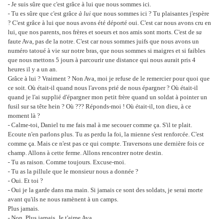
- Je suis sûre que c'est grâce à lui que nous sommes ici.
- Tu es sûre que c'est grâce
à lui
que nous sommes ici ? Tu plaisantes j'espère
? C'est grâce à lui que nous avons été déporté oui. C'est car nous avons cru en
lui, que nos parents, nos frères et soeurs et nos amis sont morts. C'est de
sa
faute Ava, pas de la notre. C'est car nous sommes juifs que nous avons un
numéro tatoué à vie sur notre bras, que nous sommes si maigres et si faibles
que nous mettons 5 jours à parcourir une distance qui nous aurait pris 4
heures il y a un an.
Grâce à lui ? Vraiment ? Non Ava, moi je refuse de le remercier pour quoi que
ce soit. Où était-il quand nous l'avons prié de nous épargner ? Où était-il
quand je l'ai supplié d'épargner mon petit frère quand un soldat à pointer un
fusil sur sa tête hein ? Où ??? Réponds-moi ! Où était-il, ton dieu, à ce
moment là ?
- Calme-toi, Daniel tu me fais mal à me secouer comme ça. S'il te plait.
Ecoute n'en parlons plus. Tu as perdu la foi, la mienne s'est renforcée. C'est
comme ça. Mais ce n'est pas ce qui compte. Traversons une dernière fois ce
champ. Allons à cette ferme. Allons rencontrer notre destin.
- Tu as raison. Comme toujours. Excuse-moi.
- Tu as la pillule que le monsieur nous a donnée ?
- Oui. Et toi ?
- Oui je la garde dans ma main. Si jamais ce sont des soldats, je serai morte
avant qu'ils ne nous ramènent à un camps.
Plus jamais.
- Non. Plus jamais. Je t'aime Ava.