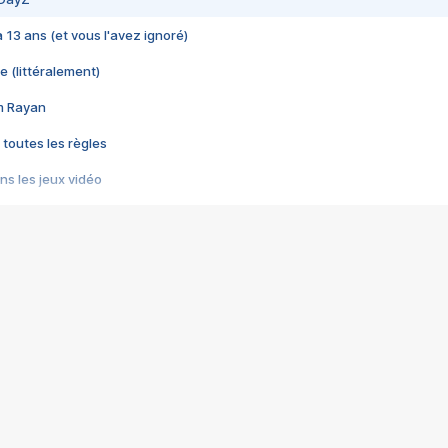
 a 13 ans (et vous l'avez ignoré)
e (littéralement)
im Rayan
 toutes les règles
s les jeux vidéo
us choquant de Rockstar ? - Le scandale BULLY
e plus moche de Steam
du RÊVE tourne au CAUCHEMAR
pendant 8 heures
it… à tort
umiliés par un jeu vidéo
ire - Final Fantasy 8