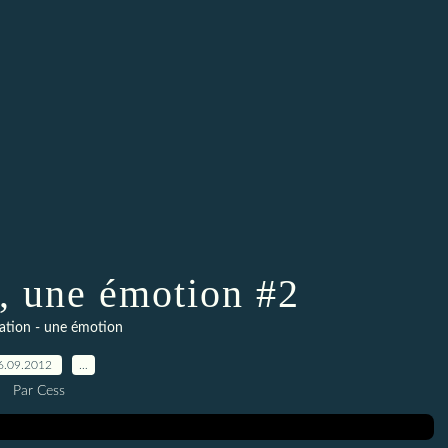
n, une émotion #2
tation - une émotion
6.09.2012
…
Par Cess