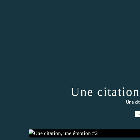
Une citatio
Une ci
1