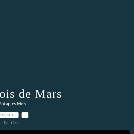
is de Mars
oi après Mois
1.03.2013
…
Par Cess