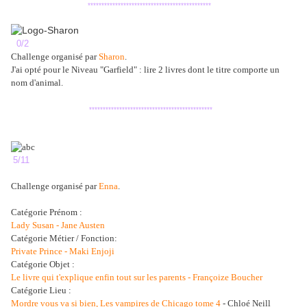
*********************************************
0/2
Challenge organisé par
Sharon
.
J'ai opté pour le
Niveau "Garfield" : lire 2 livres dont le titre comporte un
nom d'animal.
*********************************************
5/11
Challenge organisé par
Enna
.
Catégorie Prénom :
Lady Susan - Jane Austen
Catégorie Métier / Fonction:
Private Prince - Maki Enjoji
Catégorie Objet :
Le livre qui t'explique enfin tout sur les parents - Françoize Boucher
Catégorie Lieu :
Mordre vous va si bien, Les vampires de Chicago tome 4
- Chloé Neill