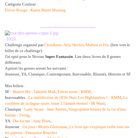
Catégorie Couleur :
Fièvre Rouge - Karen Marie Moning
*********************************************
10/16
Challenge organisé par
Choukette, Aily, Heclea, Mallou et Fée
.
(lien vers le
billet de ce challenge)
J'ai opté pour le
Niveau
Super Fantassin
: Lire deux livres de 8 genres
différents.
A priori les genres seront les suivants :
Jeunesse, YA, Classique, Contemporain, Inavouable, Illustrés, Histoire et SF.
Mes billets :
SF :
Shatter Me - Tahereh Mafi
,
Fièvre noire - KMM
,
Inavouables :
La malédiction de l'Elfe Noir, Les Highlanders 1 - KMM
,
La
confrérie de la dague noire, tome 2 l'amant éternel - JR Ward
,
Classique :
Lady Susan - Jane Austen
,
Vingt-quatre heures de la vie d'une
femme - Zweig
,
YA :
Die for me - Amy Plum
,
Jeunesse :
Un jour - Morris Gleitzman
,
Le livre qui t'explique enfin tout sur
les parents - Françoize Boucher