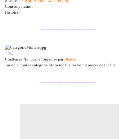
Illustrés :
Private Prince - Maki Enjoji
,
Contemporains :
Histoire :
*********************************************
0/2
Challenge "En Scène" organisé par
Bladelor
.
J'ai opté pour la catégorie Molière
: lire ou voir 2 pièces de théâtre.
*********************************************