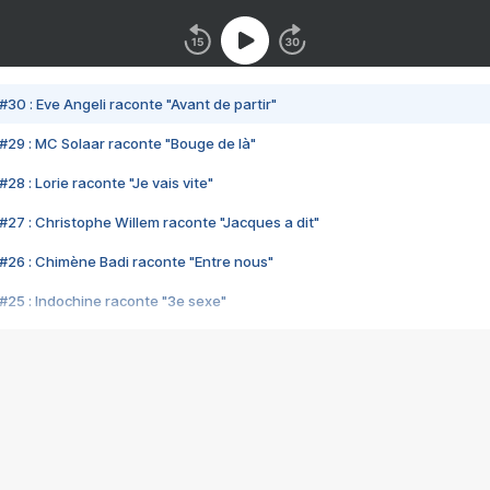
#30 : Eve Angeli raconte "Avant de partir"
#29 : MC Solaar raconte "Bouge de là"
28 : Lorie raconte "Je vais vite"
#27 : Christophe Willem raconte "Jacques a dit"
#26 : Chimène Badi raconte "Entre nous"
#25 : Indochine raconte "3e sexe"
#24 : Zaho raconte "C'est chelou"
#23 : Patrick Bruel raconte "Au café des délices"
#22 : Kyo raconte "Le chemin"
#21 : Nolwenn Leroy raconte "Cassé"