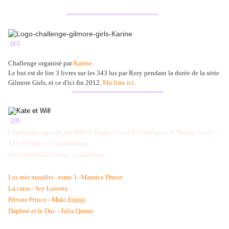
*********************************************
0/3
Challenge organisé par
Karine
.
Le but est de lire 3 livres sur les 343 lus par Rory pendant la durée de la série
Gilmore Girls, et ce d'ici fin 2012.
M
a liste ici
.
*********************************************
2/8
Challenge organisé par Mlle P, Pimpi et moi.
J'ai opté pour le
Niveau Louis
XIV: 8 livres et 2 adaptations.
Voici mes billets pour ce challenge :
Les rois maudits - tome 1- Maurice Druon
La catin - Ivy Lorentz
Private Prince - Maki Enjoji
Daphné et le Duc - Julia Quinn