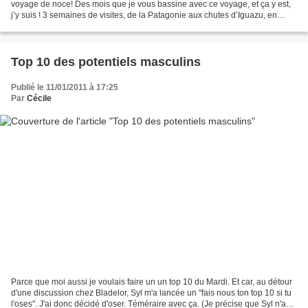
voyage de noce! Des mois que je vous bassine avec ce voyage, et ça y est,
j’y suis ! 3 semaines de visites, de la Patagonie aux chutes d’Iguazu, en
passant par le Chili. 3...
Top 10 des potentiels masculins
Publié le 11/01/2011 à 17:25
Par
Cécile
Parce que moi aussi je voulais faire un un top 10 du Mardi. Et car, au détour
d'une discussion chez Bladelor, Syl m'a lancée un "fais nous ton top 10 si tu
l'oses". J'ai donc décidé d'oser. Téméraire avec ça. (Je précise que Syl n'a