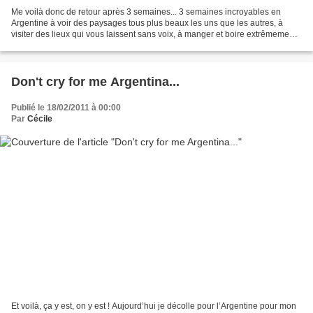
Me voilà donc de retour après 3 semaines... 3 semaines incroyables en
Argentine à voir des paysages tous plus beaux les uns que les autres, à
visiter des lieux qui vous laissent sans voix, à manger et boire extrêmement
bien, à faire plus de 50h d'avion...
Don't cry for me Argentina...
Publié le 18/02/2011 à 00:00
Par
Cécile
Et voilà, ça y est, on y est ! Aujourd’hui je décolle pour l’Argentine pour mon