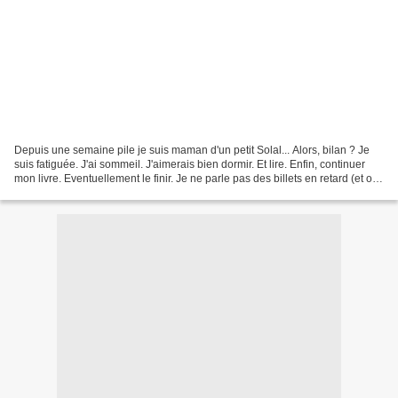
Depuis une semaine pile je suis maman d'un petit Solal... Alors, bilan ? Je
suis fatiguée. J'ai sommeil. J'aimerais bien dormir. Et lire. Enfin, continuer
mon livre. Eventuellement le finir. Je ne parle pas des billets en retard (et oui
pour celles qui...