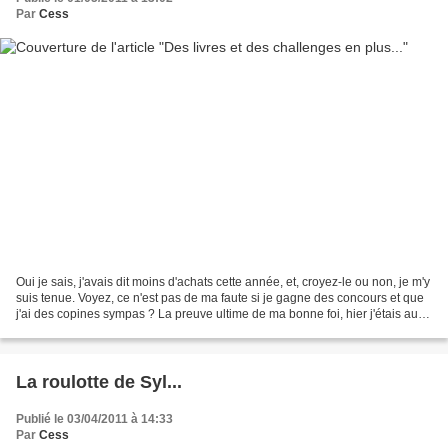
Par
Cess
Oui je sais, j'avais dit moins d'achats cette année, et, croyez-le ou non, je m'y
suis tenue. Voyez, ce n'est pas de ma faute si je gagne des concours et que
j'ai des copines sympas ? La preuve ultime de ma bonne foi, hier j'étais au
salon du livre de...
La roulotte de Syl...
Publié le 03/04/2011 à 14:33
Par
Cess