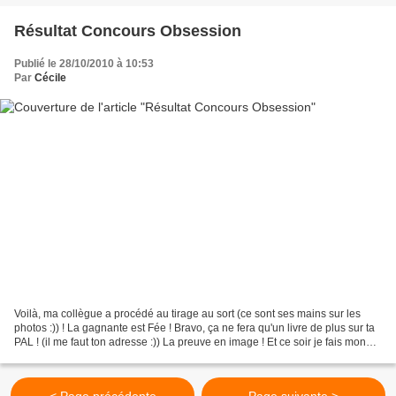
Résultat Concours Obsession
Publié le 28/10/2010 à 10:53
Par
Cécile
Voilà, ma collègue a procédé au tirage au sort (ce sont ses mains sur les
photos :)) ! La gagnante est Fée ! Bravo, ça ne fera qu'un livre de plus sur ta
PAL ! (il me faut ton adresse :)) La preuve en image ! Et ce soir je fais mon
billet sur Oscar pill...