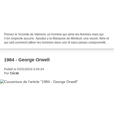
Prenez le Vicomte de Valmont, un homme qui aime les femmes mais qui
n’en respecte aucune. Ajoutez-y la Marquise de Merteuil, une veuve, fière et
qui sait comment attirer les hommes dans son lit sans jamais compromettre
sa réputation. Faites en sorte que...
1984 - George Orwell
Publié le 03/11/2010 à 04:24
Par
Cécile