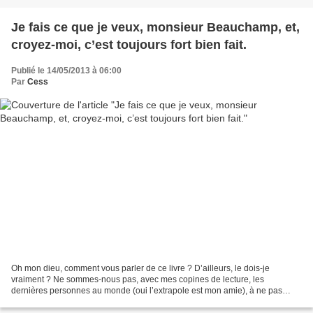
Je fais ce que je veux, monsieur Beauchamp, et,
croyez-moi, c’est toujours fort bien fait.
Publié le 14/05/2013 à 06:00
Par
Cess
Oh mon dieu, comment vous parler de ce livre ? D’ailleurs, le dois-je
vraiment ? Ne sommes-nous pas, avec mes copines de lecture, les
dernières personnes au monde (oui l’extrapole est mon amie), à ne pas
avoir lu « le comte de Monte-Cristo » ? Si la réponse...