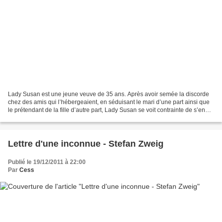
Lady Susan est une jeune veuve de 35 ans. Après avoir semée la discorde
chez des amis qui l’hébergeaient, en séduisant le mari d’une part ainsi que
le prétendant de la fille d’autre part, Lady Susan se voit contrainte de s’en
aller chez son beau-frère...
Lettre d'une inconnue - Stefan Zweig
Publié le 19/12/2011 à 22:00
Par
Cess