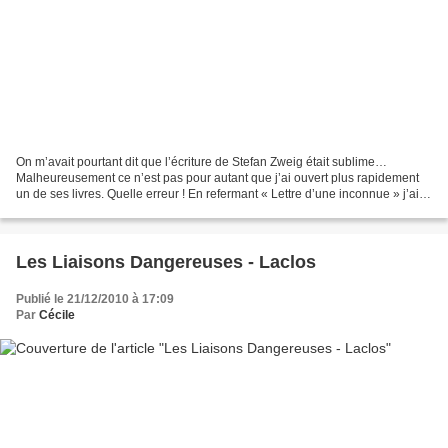
On m’avait pourtant dit que l’écriture de Stefan Zweig était sublime…
Malheureusement ce n’est pas pour autant que j’ai ouvert plus rapidement
un de ses livres. Quelle erreur ! En refermant « Lettre d’une inconnue » j’ai
regretté de n’avoir pas découvert...
Les Liaisons Dangereuses - Laclos
Publié le 21/12/2010 à 17:09
Par
Cécile