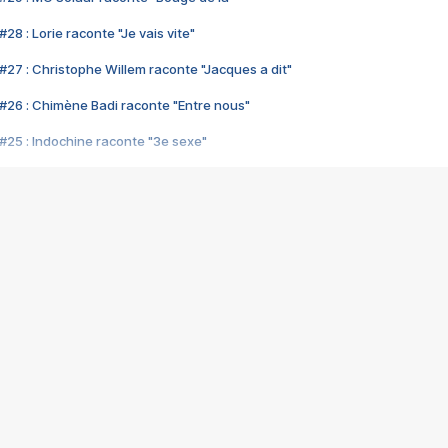
28 : Lorie raconte "Je vais vite"
#27 : Christophe Willem raconte "Jacques a dit"
#26 : Chimène Badi raconte "Entre nous"
#25 : Indochine raconte "3e sexe"
#24 : Zaho raconte "C'est chelou"
#23 : Patrick Bruel raconte "Au café des délices"
#22 : Kyo raconte "Le chemin"
#21 : Nolwenn Leroy raconte "Cassé"
#20 : Patrick Hernandez raconte "Born to be alive"
#19 : Lorie raconte "Près de moi"
#18 : Michael Jones raconte "A nos actes manqués" (avec Jean-Jacque
#17 : Khaled raconte "Aïcha"