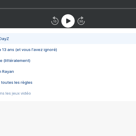
 DayZ
 a 13 ans (et vous l'avez ignoré)
e (littéralement)
im Rayan
 toutes les règles
s les jeux vidéo
us choquant de Rockstar ? - Le scandale BULLY
e plus moche de Steam
du RÊVE tourne au CAUCHEMAR