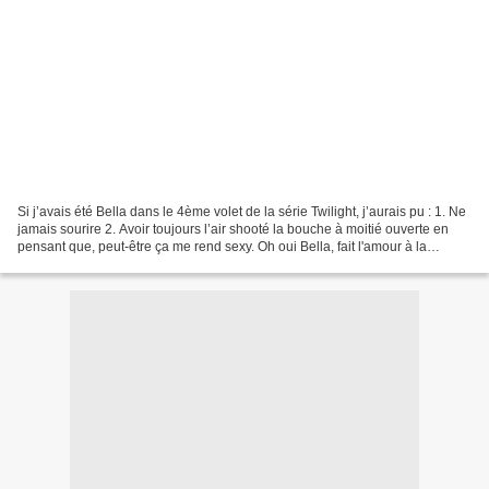
Si j’avais été Bella dans le 4ème volet de la série Twilight, j’aurais pu : 1. Ne
jamais sourire 2. Avoir toujours l’air shooté la bouche à moitié ouverte en
pensant que, peut-être ça me rend sexy. Oh oui Bella, fait l'amour à la
caméra...
...