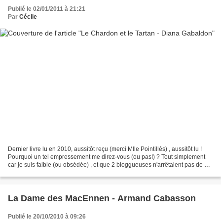
Publié le 02/01/2011 à 21:21
Par
Cécile
Dernier livre lu en 2010, aussitôt reçu (merci Mlle Pointillés) , aussitôt lu !
Pourquoi un tel empressement me direz-vous (ou pas!) ? Tout simplement
car je suis faible (ou obsédée) , et que 2 bloggueuses n'arrêtaient pas de me
parler de Jamie. Enfin......
La Dame des MacEnnen - Armand Cabasson
Publié le 20/10/2010 à 09:26