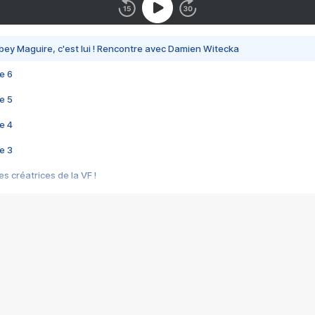
bey Maguire, c'est lui ! Rencontre avec Damien Witecka
e 6
e 5
e 4
e 3
s créatrices de la VF !
e 2
e 1
e Mektoub My Love arrive enfin ! Rencontre avec Shaïn Boumedine et Sal
i : après Toni en famille
elle réalise le bouleversant Dites lui que je l'aime