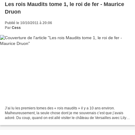
Les rois Maudits tome 1, le roi de fer - Maurice
Druon
Publié le 10/10/2011 à 20:06
Par
Cess
J’ai lu les premiers tomes des « rois maudits » il y a 10 ans environ.
Malheureusement, la seule chose dont je me souvenais c’est que j’avais
adoré. Du coup, quand on est allé visiter le château de Versailles avec Lily et
Mlle Pointillés, et qu’on a eu...