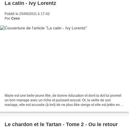
La catin - Ivy Lorentz
Publié le 25/08/2011 à 17:42
Par
Cess
Marie est une belle jeune fille, de bonne éducation et dont la dot lui promet
un bon mariage avec un riche et puissant avocat. Or, la veille de son
mariage, elle est accusée (à tort) de ne plus être vierge et elle est jetée en
prison où elle sera violée....
Le chardon et le Tartan - Tome 2 - Ou le retour