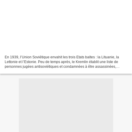
En 1939, l’Union Soviétique envahit les trois Etats baltes : la Lituanie, la
Lettonie et l’Estonie. Peu de temps après, le Kremlin établit une liste de
personnes jugées antisoviétiques et condamnées à être assassinées,
envoyées en prison ou déportées...